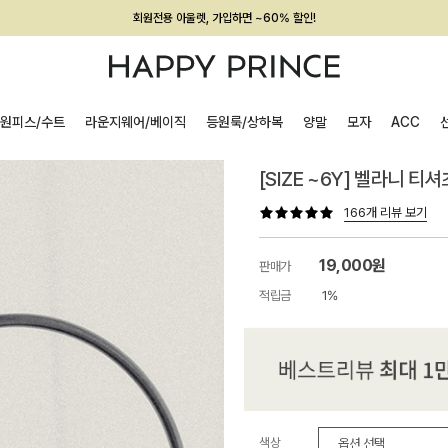
회원전용 아울렛, 가입하면 ~60% 할인!
멤버십 최대 28,000원 혜택
원피스/수트
라운지웨어/베이직
등원룩/상하복
양말
모자
ACC
[SIZE ~6Y] 벨라니 티셔
166개 리뷰 보기
19,000원
판매가
적립금
1%
색상