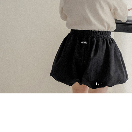
1
/
4