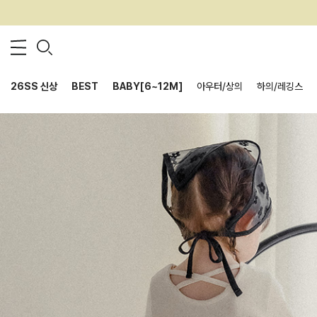
26SS 신상
BEST
BABY[6~12M]
아우터/상의
하의/레깅스