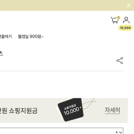
0
10,000
선물하기
웰컴딜 900원~
츠