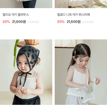
미렐 아기 라운지웨어
[SIZE ~6Y] 로미나 라운지 셋업
10%
28,800원
10%
26,100원
32,000원
29,000원