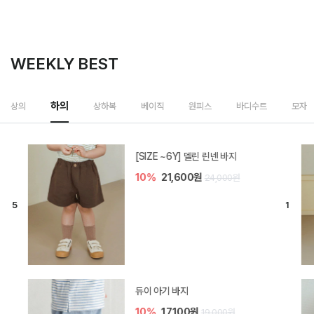
WEEKLY BEST
상하복
상의
하의
베이직
원피스
바디수트
모자
밀라 아기 셋업
20%
35,200원
44,000원
브렌 아기 블라우스 세트
10%
36,900원
41,000원