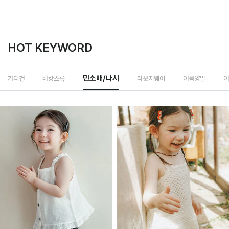
HOT KEYWORD
라운지웨어
가디건
바캉스룩
민소매/나시
여름양말
여