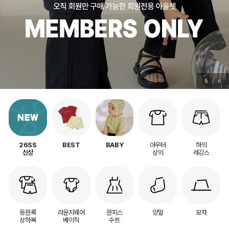
6
/
6
아우터
하의
26SS
BEST
BABY
상의
레깅스
신상
등원룩
라운지웨어
원피스
양말
모자
상하복
베이직
수트