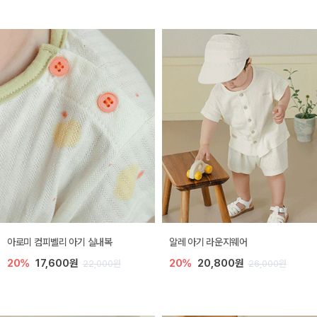
아로미 컴피벨리 아기 실내복
알레 아기 라운지웨어
20%
17,600원
20%
20,800원
22,000원
26,000원