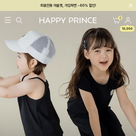
멤버십 최대 28,000원 혜택
0
10,000
26SS 신상
BEST
BABY[6~12M]
아우터/상의
하의/레깅스