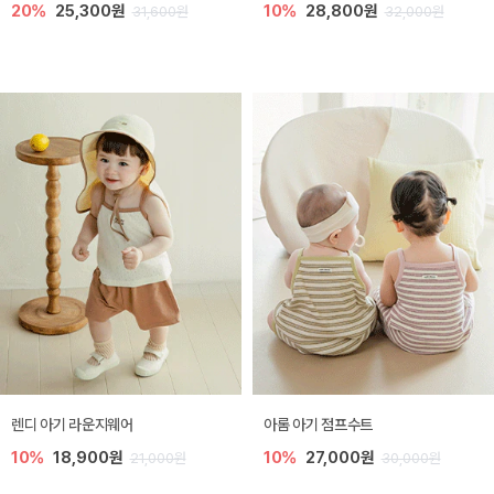
20%
25,300원
10%
28,800원
31,600원
32,000원
렌디 아기 라운지웨어
아롬 아기 점프수트
10%
18,900원
10%
27,000원
21,000원
30,000원