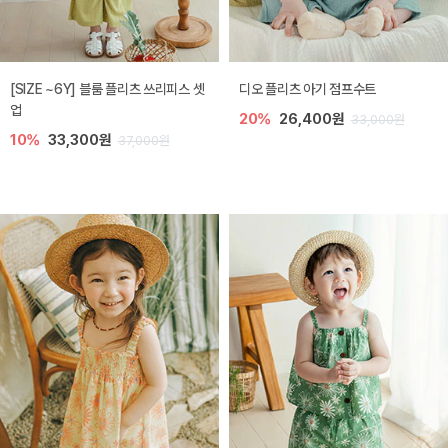
[SIZE ~6Y] 블룸 플리츠 쓰리피스 셋
디오 플리츠 아기 점프수트
업
20%
26,400원
33,000원
10%
33,300원
37,000원