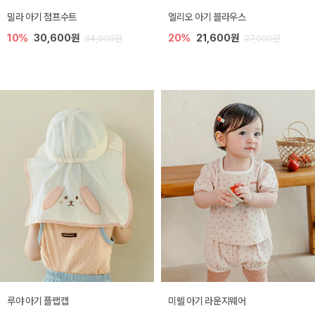
밀라 아기 점프수트
엘리오 아기 블라우스
10%
30,600원
20%
21,600원
34,000원
27,000원
루야 아기 플랩캡
미렐 아기 라운지웨어