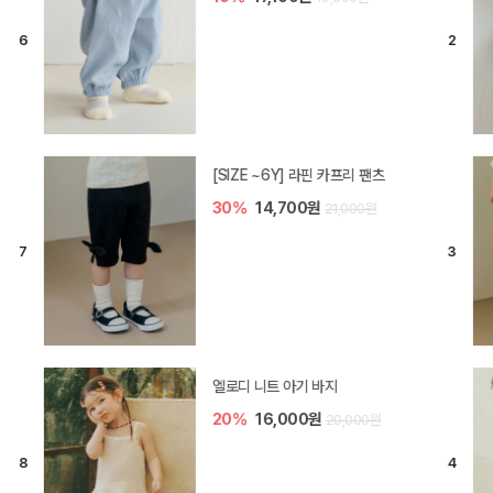
[SIZE ~6Y] 오뎃 라운지웨어
10%
20,700원
23,000원
[SIZE ~6Y] 블룸 플리츠 쓰리피스
셋업
10%
33,300원
37,000원