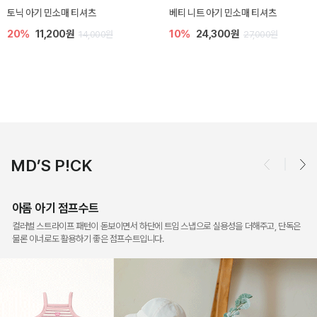
렌디 아기 라운지웨어
[SIZE ~6Y] 오뎃 라운지웨어
10%
18,900원
10%
20,700원
21,000원
23,000원
MD’S P!CK
아롬 아기 점프수트
컬러별 스트라이프 패턴이 돋보이면서 하단에 트임 스냅으로 실용성을 더해주고, 단독은
물론 이너로도 활용하기 좋은 점프수트입니다.