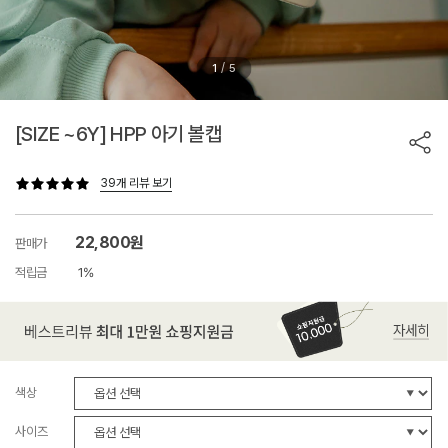
/
1
5
[SIZE ~6Y] HPP 아기 볼캡
39개 리뷰 보기
22,800원
판매가
적립금
1%
색상
사이즈