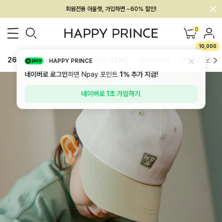
회원전용 아울렛, 가입하면 ~60% 할인!
멤버십 최대 28,000원 혜택
0
10,000
26SS 신상
BEST
BABY[6~12M]
아우터/상의
하의/레깅스
HAPPY PRINCE
네이버로 로그인
하면 Npay 포인트
1%
추가 지급!
네이버로 1초 가입하기