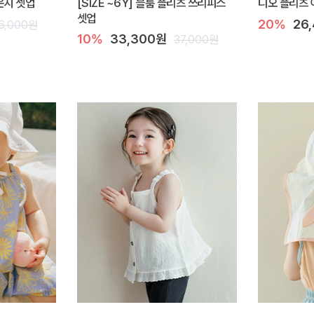
라운지 셋업
[SIZE ~6Y] 블룸 플리츠 쓰리피스
디오 플리츠 
셋업
20%
26
6,000원
10%
33,300원
37,000원