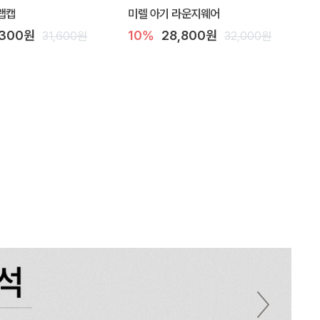
랩캡
미렐 아기 라운지웨어
,300원
10%
28,800원
31,600원
32,000원