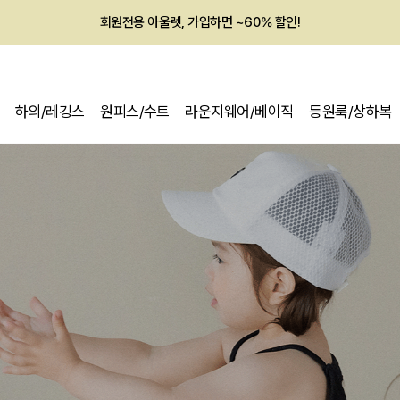
멤버십 최대 28,000원 혜택
하의/레깅스
원피스/수트
라운지웨어/베이직
등원룩/상하복