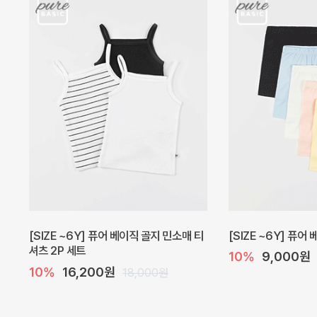
캐더린 뷔스티에 미니 아기 원피스
[SIZE ~6Y] 베르
10%
24,300원
10%
28,800원
27,000원