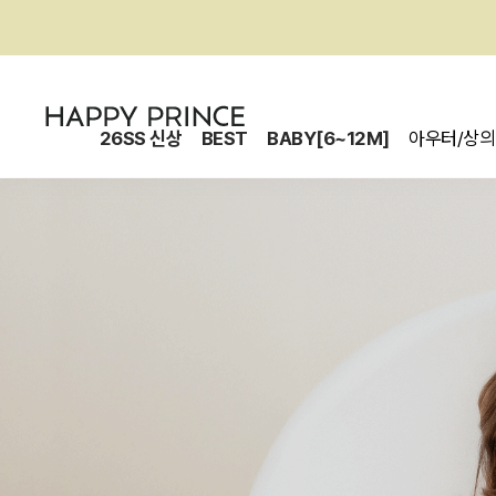
26SS 신상
BEST
BABY[6~12M]
아우터/상의