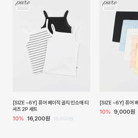
캐더린 뷔스티에 미니 아기 원피스
[SIZE ~6Y] 베르
10%
24,300원
10%
28,800원
27,000원