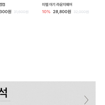
랩캡
미렐 아기 라운지웨어
,300원
10%
28,800원
31,600원
32,000원