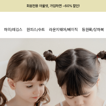
멤버십 최대 28,000원 혜택
하의/레깅스
원피스/수트
라운지웨어/베이직
등원룩/상하복