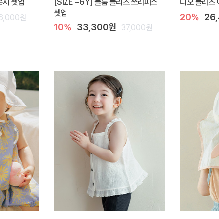
라운지 셋업
[SIZE ~6Y] 블룸 플리츠 쓰리피스
디오 플리츠 
셋업
20%
26
6,000원
10%
33,300원
37,000원