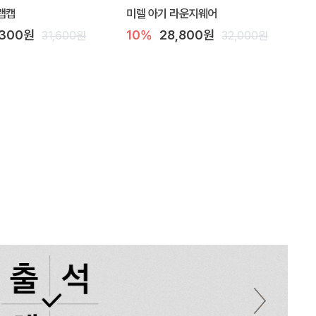
랩캡
미렐 아기 라운지웨어
,300원
10%
28,800원
31,600원
32,000원