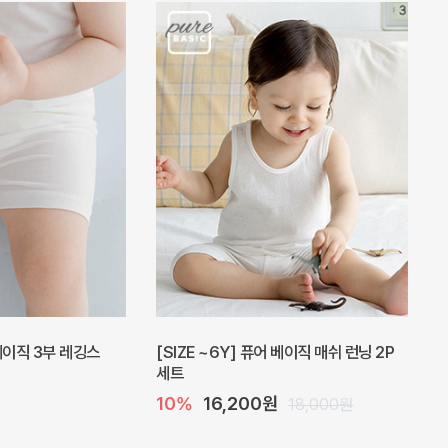
 베이직 3부 레깅스
[SIZE ~6Y] 퓨어 베이직 매쉬 런닝 2P
세트
10%
16,200원
18,000원