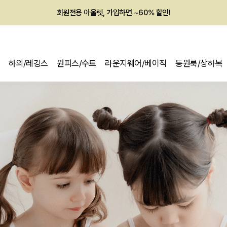
회원전용 아울렛, 가입하면 ~60% 할인!
멤버십 최대 28,000원 혜택
하의/레깅스
원피스/수트
라운지웨어/베이직
등원룩/상하복