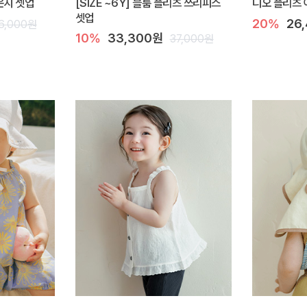
라운지 셋업
[SIZE ~6Y] 블룸 플리츠 쓰리피스
디오 플리츠 
셋업
20%
26
6,000원
10%
33,300원
37,000원