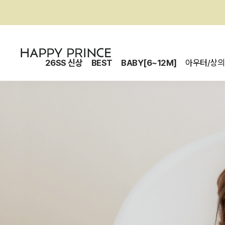
26SS 신상
BEST
BABY[6~12M]
아우터/상의