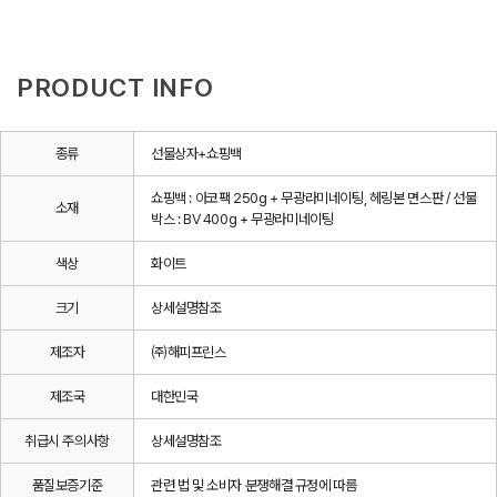
PRODUCT INFO
종류
선물상자+쇼핑백
쇼핑백 : 아코팩 250g + 무광라미네이팅, 헤링본 면스판 / 선물
소재
박스 : BV 400g + 무광라미네이팅
색상
화이트
크기
상세설명참조
제조자
㈜해피프린스
제조국
대한민국
취급시 주의사항
상세설명참조
품질보증기준
관련 법 및 소비자 분쟁해결 규정에 따름