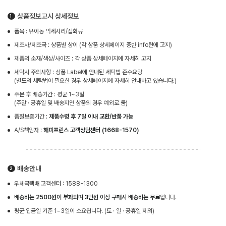
상품정보고시 상세정보
품목 : 유아동 악세사리/잡화류
제조사/제조국 : 상품별 상이 (각 상품 상세페이지 중반 info란에 고지)
제품의 소재/색상/사이즈 : 각 상품 상세페이지에 자세히 고지
세탁시 주의사항 : 상품 Label에 안내된 세탁법 준수요망
(별도의 세탁법이 필요한 경우 상세페이지에 자세히 안내하고 있습니다.)
주문 후 배송기간 : 평균 1~3일
(주말 · 공휴일 및 배송지연 상품의 경우 예외로 둠)
품질보증기간 :
제품수령 후 7일 이내 교환/반품 가능
A/S책임자 :
해피프린스 고객상담센터 (1668-1570)
배송안내
우체국택배 고객센터 : 1588-1300
배송비는 2500원이 부과되며 3만원 이상 구매시 배송비는 무료
입니다.
평균 입금일 기준 1~3일이 소요됩니다. (토 · 일 · 공휴일 제외)