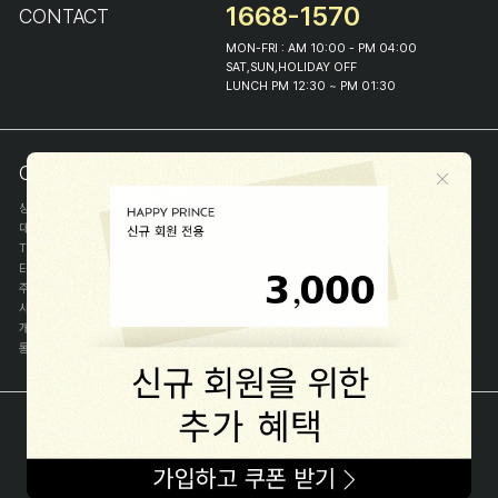
1668-1570
CONTACT
MON-FRI : AM 10:00 - PM 04:00
SAT,SUN,HOLIDAY OFF
LUNCH PM 12:30 ~ PM 01:30
COMPANY INFO
상호
(주)해피프린스
대표
이화진
TEL
1668-1570
E-MAIL
help@happyprince.co.kr
주소
서울시 종로구 이화장길 46
사업자등록번호
366-86-00898
개인정보관리자
이화진
통신판매신고번호
제 2018-서울종로-1384 호
[사업자정보확인]
COPYRIGHT(C) (주)해피프린스 ALL RIGHT RESERVED.