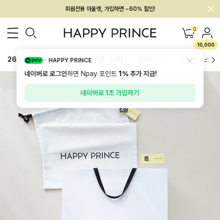
회원전용 아울렛, 가입하면 ~60% 할인!
멤버십 최대 28,000원 혜택
0
10,000
26SS 신상
BEST
BABY[6~12M]
아우터/상의
하의/레깅스
HAPPY PRINCE
네이버로 로그인
하면 Npay 포인트
1%
추가 지급!
네이버로 1초 가입하기