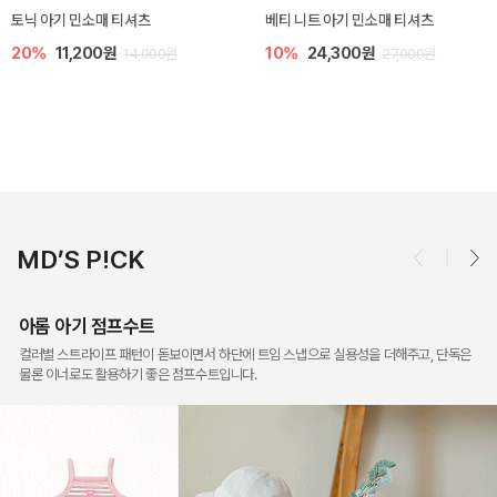
렌디 아기 라운지웨어
[SIZE ~6Y] 오뎃 라운지웨어
30%
14,700원
30%
16,100원
21,000원
23,000원
MD’S P!CK
아롬 아기 점프수트
컬러별 스트라이프 패턴이 돋보이면서 하단에 트임 스냅으로 실용성을 더해주고, 단독은
물론 이너로도 활용하기 좋은 점프수트입니다.