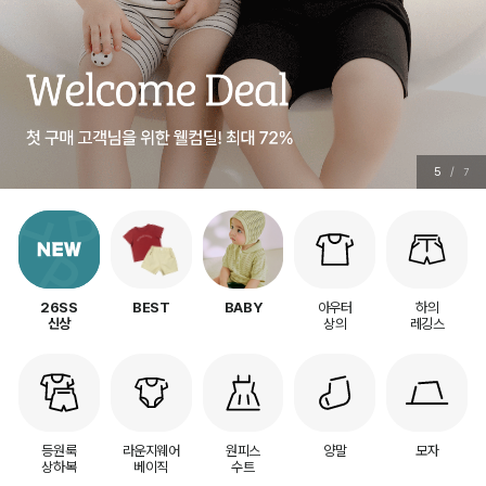
6
/
7
아우터
하의
26SS
BEST
BABY
상의
레깅스
신상
등원룩
라운지웨어
원피스
양말
모자
상하복
베이직
수트