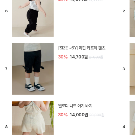
[SIZE ~6Y] 오뎃 라운지웨어
30%
16,100원
23,000원
[SIZE ~6Y] 블룸 플리츠 쓰리피스
셋업
20%
29,600원
37,000원