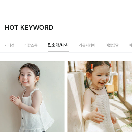
HOT KEYWORD
라운지웨어
가디건
바캉스룩
민소매/나시
여름양말
여