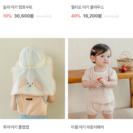
밀라 아기 점프수트
엘리오 아기 블라우스
10%
30,600원
40%
16,200원
34,000원
27,000원
루야 아기 플랩캡
미렐 아기 라운지웨어