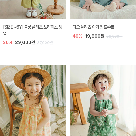
[SIZE ~6Y] 블룸 플리츠 쓰리피스 셋
디오 플리츠 아기 점프수트
업
40%
19,800원
33,000원
20%
29,600원
37,000원