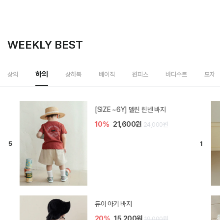
WEEKLY BEST
상하복
상의
하의
베이직
원피스
바디수트
모자
밀라 아기 셋업
40%
26,400원
44,000원
브렌 아기 블라우스 세트
30%
28,700원
41,000원