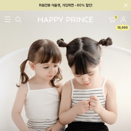
멤버십 최대 28,000원 혜택
0
10,000
26SS 신상
BEST
BABY[6~12M]
아우터/상의
하의/레깅스