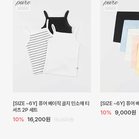
캐더린 뷔스티에 미니 아기 원피스
[SIZE ~6Y] 베르
10%
24,300원
10%
28,800원
27,000원