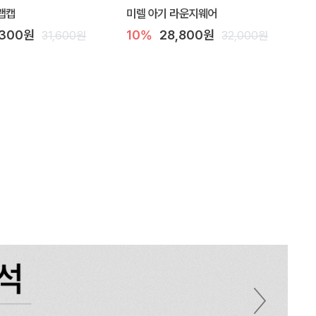
랩캡
미렐 아기 라운지웨어
,300원
10%
28,800원
31,600원
32,000원