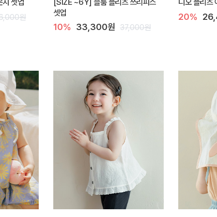
라운지 셋업
[SIZE ~6Y] 블룸 플리츠 쓰리피스
디오 플리츠 
셋업
20%
26
6,000원
10%
33,300원
37,000원