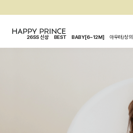
26SS 신상
BEST
BABY[6~12M]
아우터/상의