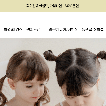
회원전용 아울렛, 가입하면 ~60% 할인!
멤버십 최대 28,000원 혜택
하의/레깅스
원피스/수트
라운지웨어/베이직
등원룩/상하복