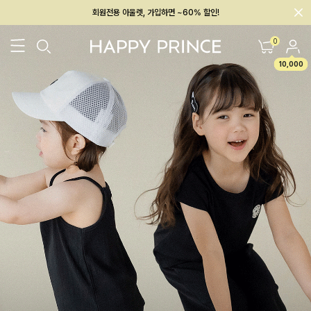
회원전용 아울렛, 가입하면 ~60% 할인!
멤버십 최대 28,000원 혜택
0
10,000
26SS 신상
BEST
BABY[6~12M]
아우터/상의
하의/레깅스