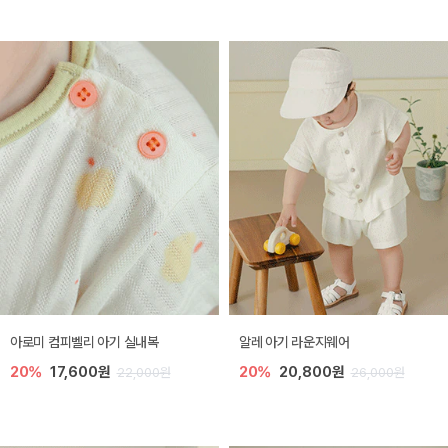
아로미 컴피벨리 아기 실내복
알레 아기 라운지웨어
20%
17,600원
20%
20,800원
22,000원
26,000원