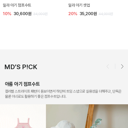
토닉 아기 민소매 티셔츠
베티 니트 아기 민소매 티셔츠
20%
11,200원
10%
24,300원
14,000원
27,000원
MD’S P!CK
아롬 아기 점프수트
컬러별 스트라이프 패턴이 돋보이면서 하단에 트임 스냅으로 실용성을 더해주고, 단독은
물론 이너로도 활용하기 좋은 점프수트입니다.