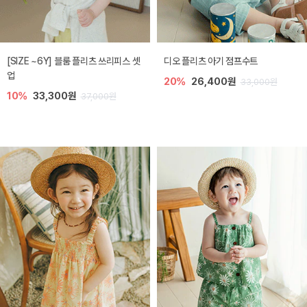
[SIZE ~6Y] 블룸 플리츠 쓰리피스 셋
디오 플리츠 아기 점프수트
업
20%
26,400원
33,000원
10%
33,300원
37,000원