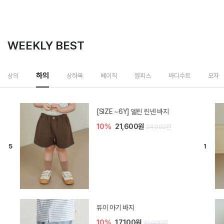
WEEKLY BEST
하의
상의
상하복
베이직
원피스
바디수트
모자
[SIZE ~6Y] 델린 린넨 바지
10%
21,600원
24,000원
듀이 아기 바지
10%
17,100원
19,000원