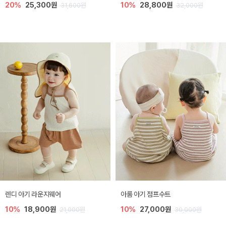
20%
25,300원
10%
28,800원
31,600원
32,000원
렌디 아기 라운지웨어
아롬 아기 점프수트
10%
18,900원
10%
27,000원
21,000원
30,000원