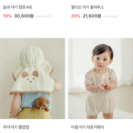
밀라 아기 점프수트
엘리오 아기 블라우스
10%
30,600원
20%
21,600원
34,000원
27,000원
루야 아기 플랩캡
미렐 아기 라운지웨어