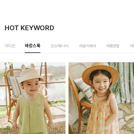
HOT KEYWORD
민소매/나시
가디건
바캉스룩
라운지웨어
여름양말
여