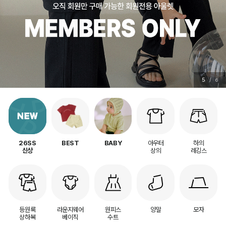
5
/
6
아우터
하의
26SS
BEST
BABY
상의
레깅스
신상
등원룩
라운지웨어
원피스
양말
모자
상하복
베이직
수트