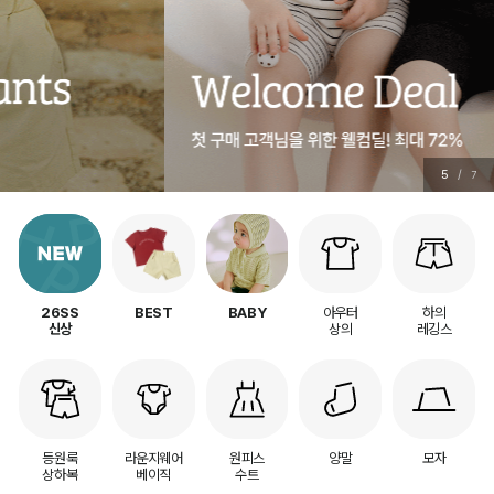
5
/
7
아우터
하의
26SS
BEST
BABY
상의
레깅스
신상
등원룩
라운지웨어
원피스
양말
모자
상하복
베이직
수트