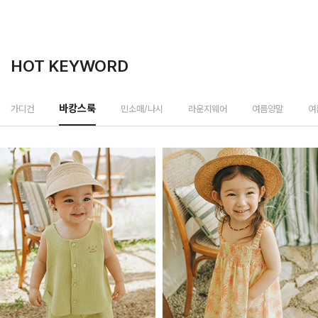
HOT KEYWORD
민소매/나시
가디건
바캉스룩
라운지웨어
여름양말
여