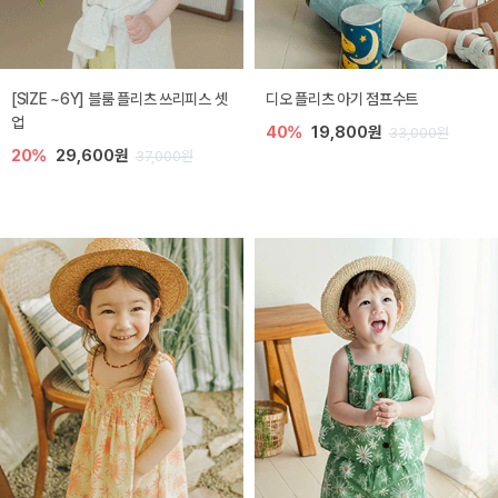
[SIZE ~6Y] 블룸 플리츠 쓰리피스 셋
디오 플리츠 아기 점프수트
업
40%
19,800원
33,000원
20%
29,600원
37,000원