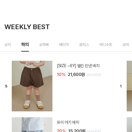
WEEKLY BEST
하의
상의
상하복
베이직
원피스
바디수트
모자
[SIZE ~6Y] 델린 린넨 바지
10%
21,600원
24,000원
듀이 아기 바지
20%
15,200원
19,000원