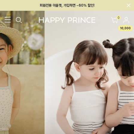
회원전용 아울렛, 가입하면 ~60% 할인!
멤버십 최대 28,000원 혜택
0
10,000
26SS 신상
BEST
BABY[6~12M]
아우터/상의
하의/레깅스