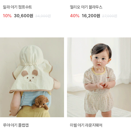
밀라 아기 점프수트
엘리오 아기 블라우스
10%
30,600원
40%
16,200원
34,000원
27,000원
루야 아기 플랩캡
미렐 아기 라운지웨어