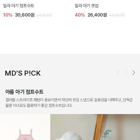
토닉 아기 민소매 티셔츠
베티 니트 아기 민소매 티셔츠
20%
11,200원
10%
24,300원
14,000원
27,000원
MD’S P!CK
아롬 아기 점프수트
컬러별 스트라이프 패턴이 돋보이면서 하단에 트임 스냅으로 실용성을 더해주고, 단독은
물론 이너로도 활용하기 좋은 점프수트입니다.