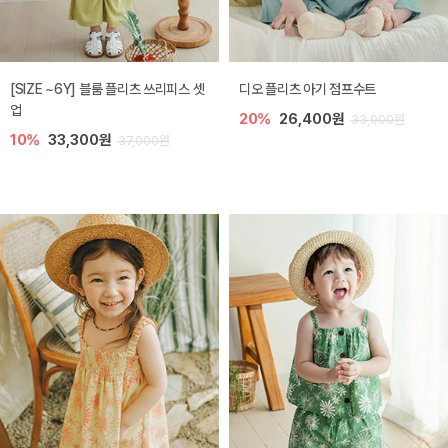
[SIZE ~6Y] 블룸 플리츠 쓰리피스 셋
디오 플리츠 아기 점프수트
업
20%
26,400원
33,000원
10%
33,300원
37,000원