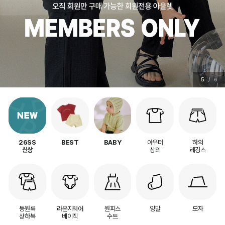
6
/
6
아우터
하의
26SS
BEST
BABY
상의
레깅스
신상
등원룩
라운지웨어
원피스
양말
모자
상하복
베이직
수트