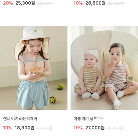
20%
25,300원
10%
28,800원
31,600원
32,000원
렌디 아기 라운지웨어
아롬 아기 점프수트
10%
18,900원
10%
27,000원
21,000원
30,000원