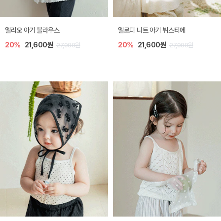
미렐 아기 라운지웨어
[SIZE ~6Y] 로미나 라운지 셋업
10%
28,800원
10%
26,100원
32,000원
29,000원