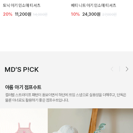
렌디 아기 라운지웨어
[SIZE ~6Y] 오뎃 라운지웨어
10%
18,900원
10%
20,700원
21,000원
23,000원
MD’S P!CK
아롬 아기 점프수트
컬러별 스트라이프 패턴이 돋보이면서 하단에 트임 스냅으로 실용성을 더해주고, 단독은
물론 이너로도 활용하기 좋은 점프수트입니다.