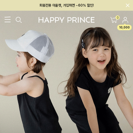
멤버십 최대 28,000원 혜택
0
10,000
26SS 신상
BEST
BABY[6~12M]
아우터/상의
하의/레깅스