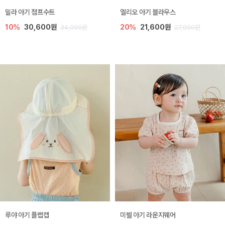
밀라 아기 점프수트
엘리오 아기 블라우스
10%
30,600원
20%
21,600원
34,000원
27,000원
루야 아기 플랩캡
미렐 아기 라운지웨어