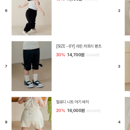
[SIZE ~6Y] 오뎃 라운지웨어
10%
20,700원
23,000원
[SIZE ~6Y] 블룸 플리츠 쓰리피스
셋업
10%
33,300원
37,000원