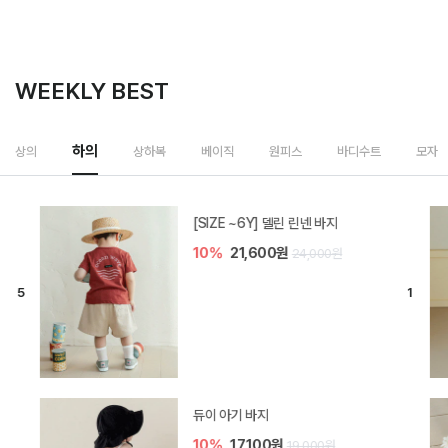
WEEKLY BEST
상하복
상의
하의
베이직
원피스
바디수트
모자
밀라 아기 셋업
20%
35,200원
44,000원
브렌 아기 블라우스 세트
10%
36,900원
41,000원