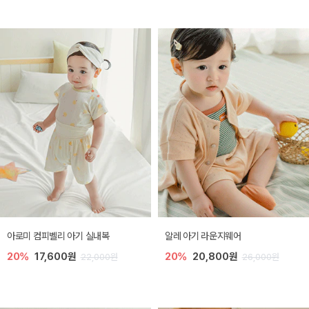
아로미 컴피벨리 아기 실내복
알레 아기 라운지웨어
20%
17,600원
20%
20,800원
22,000원
26,000원