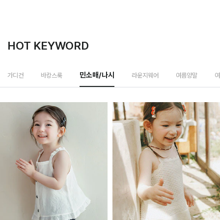
HOT KEYWORD
라운지웨어
가디건
바캉스룩
민소매/나시
여름양말
여