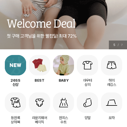
5
/
7
아우터
하의
26SS
BEST
BABY
상의
레깅스
신상
등원룩
라운지웨어
원피스
양말
모자
상하복
베이직
수트