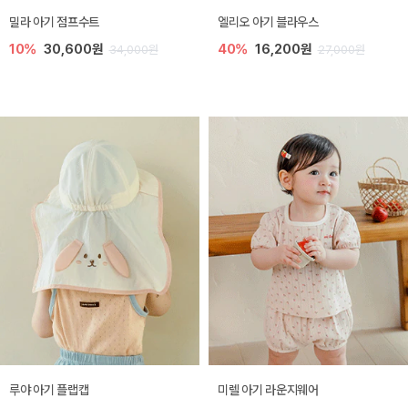
밀라 아기 점프수트
엘리오 아기 블라우스
10%
30,600원
40%
16,200원
34,000원
27,000원
루야 아기 플랩캡
미렐 아기 라운지웨어