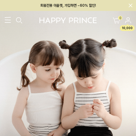
회원전용 아울렛, 가입하면 ~60% 할인!
멤버십 최대 28,000원 혜택
0
10,000
26SS 신상
BEST
BABY[6~12M]
아우터/상의
하의/레깅스