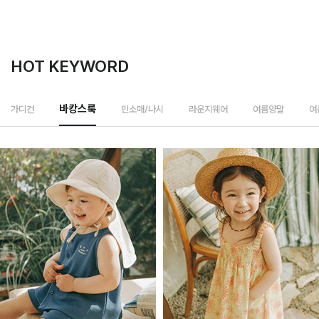
HOT KEYWORD
민소매/나시
가디건
바캉스룩
라운지웨어
여름양말
여