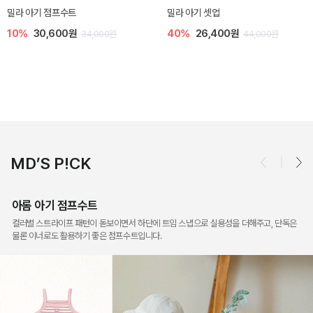
토닉 아기 민소매 티셔츠
베티 니트 아기 민소매 티셔츠
20%
11,200원
10%
24,300원
14,000원
27,000원
MD’S P!CK
아롬 아기 점프수트
컬러별 스트라이프 패턴이 돋보이면서 하단에 트임 스냅으로 실용성을 더해주고, 단독은
물론 이너로도 활용하기 좋은 점프수트입니다.