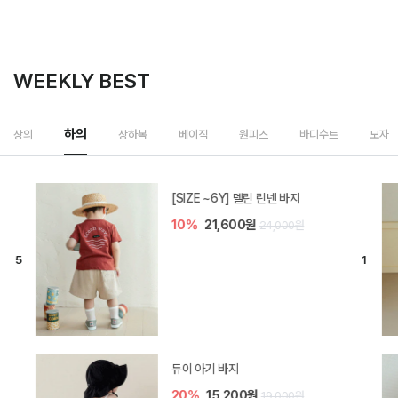
WEEKLY BEST
하의
상의
상하복
베이직
원피스
바디수트
모자
[SIZE ~6Y] 델린 린넨 바지
10%
21,600원
24,000원
듀이 아기 바지
20%
15,200원
19,000원