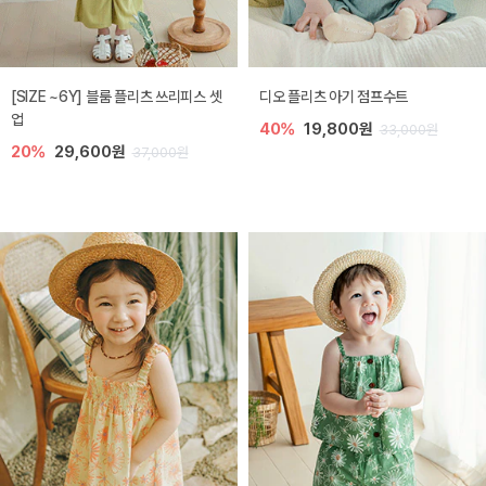
[SIZE ~6Y] 블룸 플리츠 쓰리피스 셋
디오 플리츠 아기 점프수트
업
40%
19,800원
33,000원
20%
29,600원
37,000원