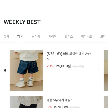
WEEKLY BEST
상하복
상의
하의
베이직
원피스
바디수트
모자
밀라 아기 셋업
20%
35,200원
44,000원
브렌 아기 블라우스 세트
10%
36,900원
41,000원