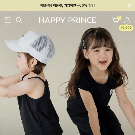
멤버십 최대 28,000원 혜택
0
10,000
26SS 신상
BEST
BABY[6~12M]
아우터/상의
하의/레깅스