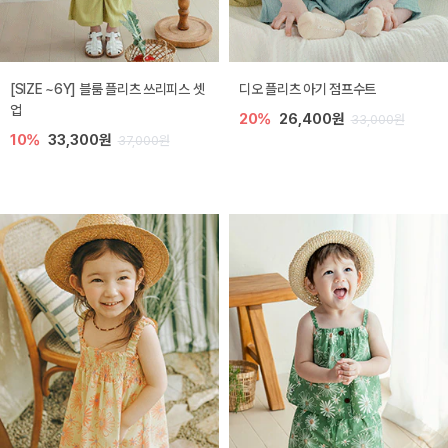
[SIZE ~6Y] 블룸 플리츠 쓰리피스 셋
디오 플리츠 아기 점프수트
업
20%
26,400원
33,000원
10%
33,300원
37,000원