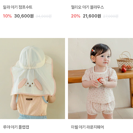
밀라 아기 점프수트
엘리오 아기 블라우스
10%
30,600원
20%
21,600원
34,000원
27,000원
루야 아기 플랩캡
미렐 아기 라운지웨어