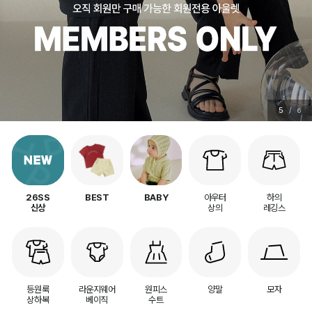
6
/
6
아우터
하의
26SS
BEST
BABY
상의
레깅스
신상
등원룩
라운지웨어
원피스
양말
모자
상하복
베이직
수트