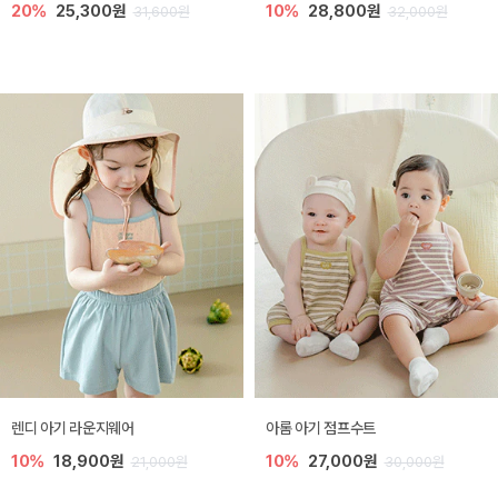
20%
25,300원
10%
28,800원
31,600원
32,000원
렌디 아기 라운지웨어
아롬 아기 점프수트
10%
18,900원
10%
27,000원
21,000원
30,000원