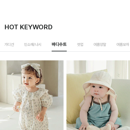
HOT KEYWORD
셋업
가디건
민소매/나시
바디수트
여름양말
여름모자