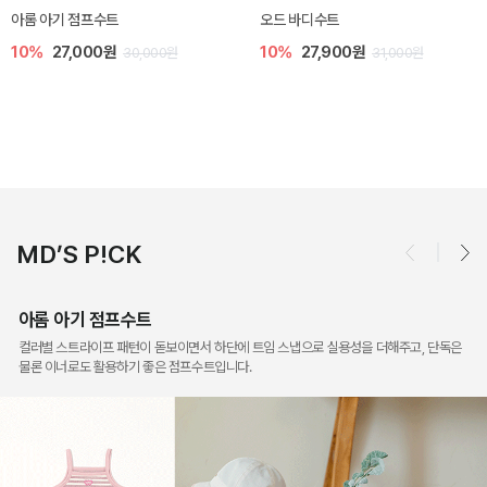
모나 아기 블라우스 세트
[SIZE ~6Y] 로미나 라운지 셋업
10%
36,000원
10%
26,100원
40,000원
29,000원
MD’S P!CK
아롬 아기 점프수트
컬러별 스트라이프 패턴이 돋보이면서 하단에 트임 스냅으로 실용성을 더해주고, 단독은
물론 이너로도 활용하기 좋은 점프수트입니다.