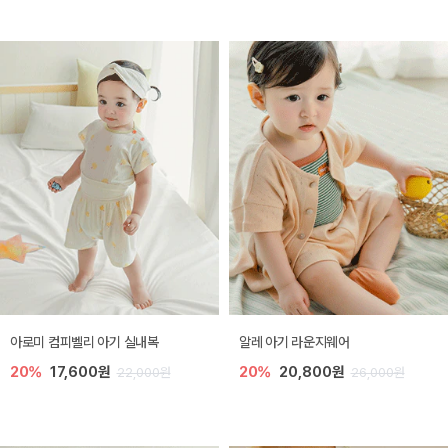
아로미 컴피벨리 아기 실내복
알레 아기 라운지웨어
20%
17,600원
20%
20,800원
22,000원
26,000원