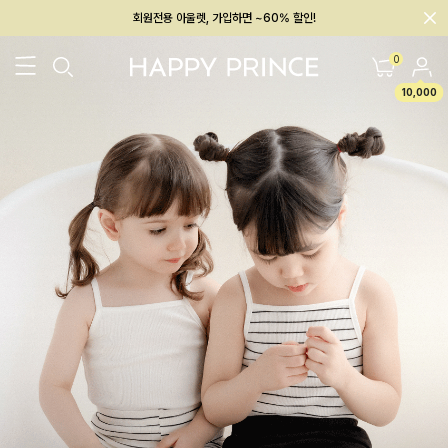
회원전용 아울렛, 가입하면 ~60% 할인!
멤버십 최대 28,000원 혜택
0
10,000
26SS 신상
BEST
BABY[6~12M]
아우터/상의
하의/레깅스