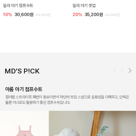
토닉 아기 민소매 티셔츠
베티 니트 아기 민소매 티셔츠
20%
11,200원
10%
24,300원
14,000원
27,000원
MD’S P!CK
아롬 아기 점프수트
컬러별 스트라이프 패턴이 돋보이면서 하단에 트임 스냅으로 실용성을 더해주고, 단독은
물론 이너로도 활용하기 좋은 점프수트입니다.