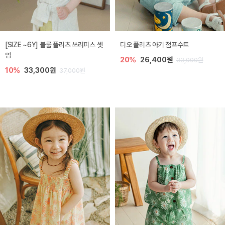
[SIZE ~6Y] 블룸 플리츠 쓰리피스 셋
디오 플리츠 아기 점프수트
업
20%
26,400원
33,000원
10%
33,300원
37,000원