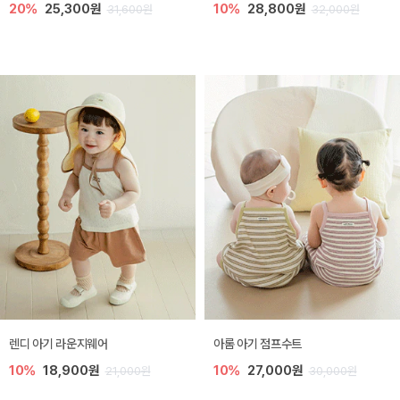
20%
25,300원
10%
28,800원
31,600원
32,000원
렌디 아기 라운지웨어
아롬 아기 점프수트
10%
18,900원
10%
27,000원
21,000원
30,000원