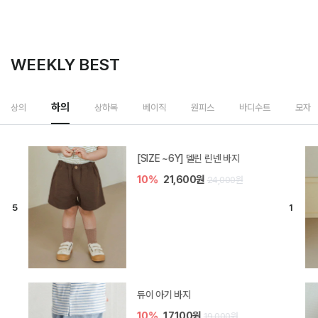
WEEKLY BEST
하의
상의
상하복
베이직
원피스
바디수트
모자
[SIZE ~6Y] 델린 린넨 바지
10%
21,600원
24,000원
듀이 아기 바지
10%
17,100원
19,000원