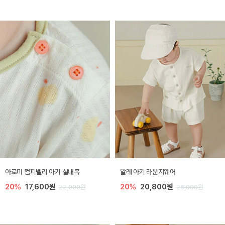
아로미 컴피벨리 아기 실내복
알레 아기 라운지웨어
20%
17,600원
20%
20,800원
22,000원
26,000원