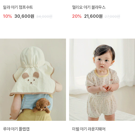
밀라 아기 점프수트
엘리오 아기 블라우스
10%
30,600원
20%
21,600원
34,000원
27,000원
루야 아기 플랩캡
미렐 아기 라운지웨어