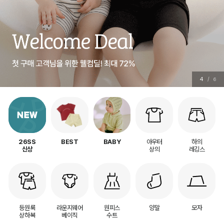
5
/
6
아우터
하의
26SS
BEST
BABY
상의
레깅스
신상
등원룩
라운지웨어
원피스
양말
모자
상하복
베이직
수트