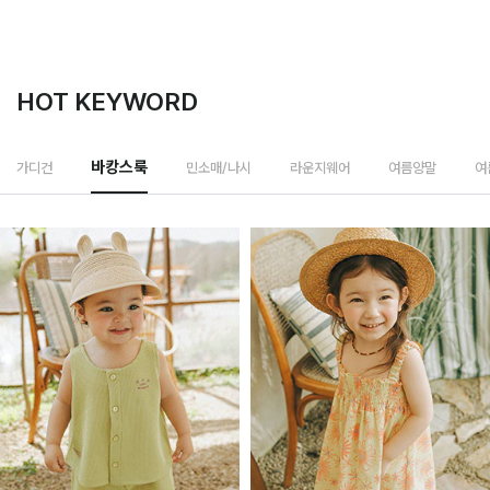
HOT KEYWORD
민소매/나시
가디건
바캉스룩
라운지웨어
여름양말
여