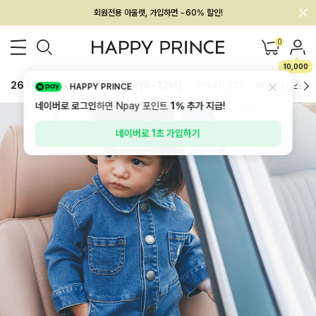
멤버십 최대 28,000원 혜택
0
10,000
26SS 신상
BEST
BABY[6~12M]
아우터/상의
하의/레깅스
HAPPY PRINCE
네이버로 로그인
하면 Npay 포인트
1%
추가 지급!
네이버로 1초 가입하기