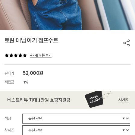
토린 데님 아기 점프수트
42개 리뷰 보기
52,000원
판매가
적립금
1%
색상
사이즈