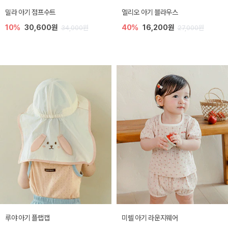
밀라 아기 점프수트
엘리오 아기 블라우스
10%
30,600원
40%
16,200원
34,000원
27,000원
루야 아기 플랩캡
미렐 아기 라운지웨어