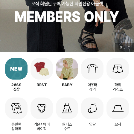
7
/
7
아우터
하의
26SS
BEST
BABY
상의
레깅스
신상
등원룩
라운지웨어
원피스
양말
모자
상하복
베이직
수트