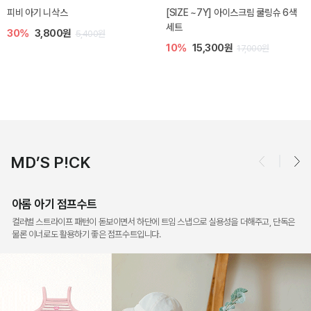
델린 아기 라피아 파나마햇
체니 아기 썬햇
40%
11,200원
40%
14,300원
18,600원
23,800원
MD’S P!CK
아롬 아기 점프수트
컬러별 스트라이프 패턴이 돋보이면서 하단에 트임 스냅으로 실용성을 더해주고, 단독은
물론 이너로도 활용하기 좋은 점프수트입니다.