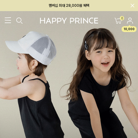
회원전용 아울렛, 가입하면 ~60% 할인!
멤버십 최대 28,000원 혜택
0
10,000
26SS 신상
BEST
BABY[6~12M]
아우터/상의
하의/레깅스