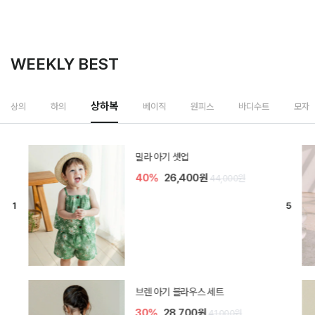
WEEKLY BEST
상하복
상의
하의
베이직
원피스
바디수트
모자
모나 아기 블라우스 세트
40%
24,000원
40,000원
렌디 아기 라운지웨어
30%
14,700원
21,000원