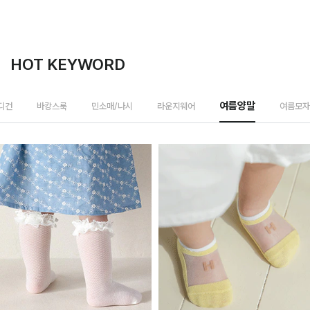
HOT KEYWORD
여름모자
디건
바캉스룩
민소매/나시
라운지웨어
여름양말