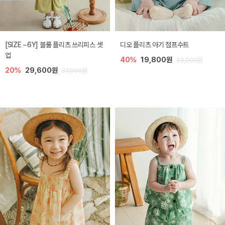
[SIZE ~6Y] 블룸 플리츠 쓰리피스 셋
디오 플리츠 아기 점프수트
업
40%
19,800원
33,000원
20%
29,600원
37,000원