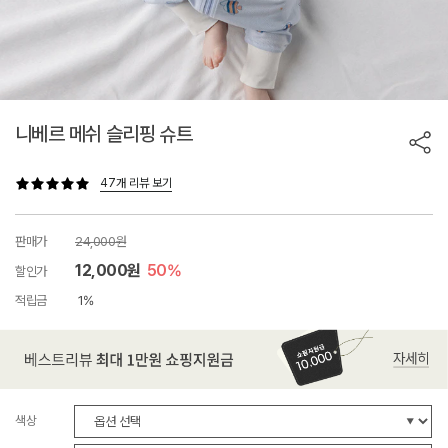
니베르 메쉬 슬리핑 슈트
47개 리뷰 보기
판매가
24,000원
12,000원
50%
할인가
적립금
1%
색상