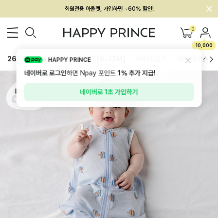
회원전용 아울렛, 가입하면 ~60% 할인!
멤버십 최대 28,000원 혜택
0
10,000
26SS 신상
BEST
BABY[6~12M]
아우터/상의
하의/레깅스
HAPPY PRINCE
네이버로 로그인
하면 Npay 포인트
1%
추가 지급!
네이버로 1초 가입하기