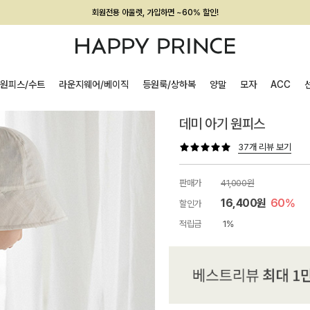
회원전용 아울렛, 가입하면 ~60% 할인!
멤버십 최대 28,000원 혜택
원피스/수트
라운지웨어/베이직
등원룩/상하복
양말
모자
ACC
데미 아기 원피스
37개 리뷰 보기
판매가
41,000원
16,400원
60%
할인가
적립금
1%