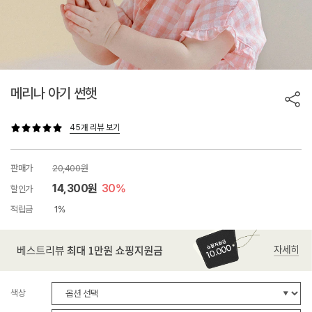
메리나 아기 썬햇
45개 리뷰 보기
판매가
20,400원
14,300원
30%
할인가
적립금
1%
색상