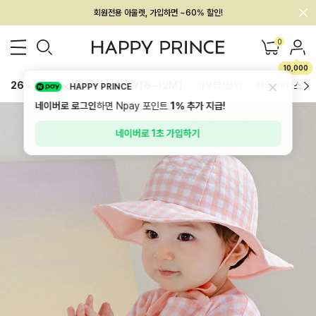
회원전용 아울렛, 가입하면 ~60% 할인!
멤버십 최대 28,000원 혜택
0
10,000
26SS 신상
BEST
BABY[6~12M]
아우터/상의
하의/레깅스
HAPPY PRINCE
네이버로 로그인
하면 Npay 포인트
1%
추가 지급!
네이버로 1초 가입하기