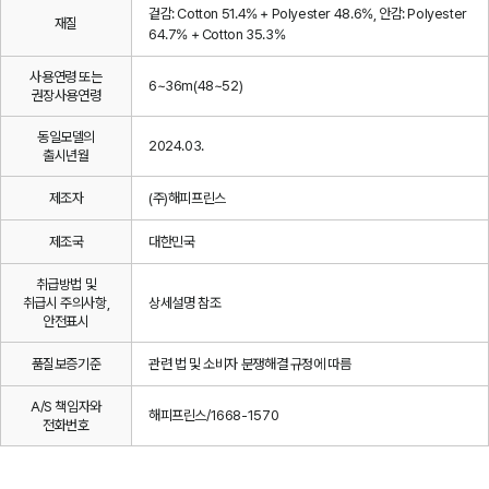
겉감: Cotton 51.4% + Polyester 48.6%, 안감: Polyester
재질
64.7% + Cotton 35.3%
사용연령 또는
6~36m(48~52)
권장사용연령
동일모델의
2024.03.
출시년월
제조자
(주)해피프린스
제조국
대한민국
취급방법 및
취급시 주의사항,
상세설명 참조
안전표시
품질보증기준
관련 법 및 소비자 분쟁해결 규정에 따름
A/S 책임자와
해피프린스/1668-1570
전화번호