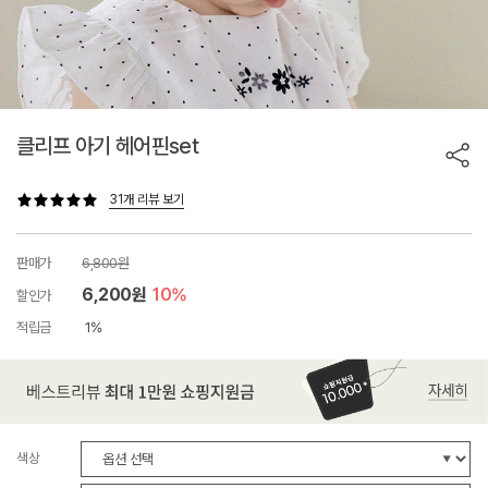
클리프 아기 헤어핀set
31개 리뷰 보기
판매가
6,800원
6,200원
10%
할인가
적립금
1%
색상