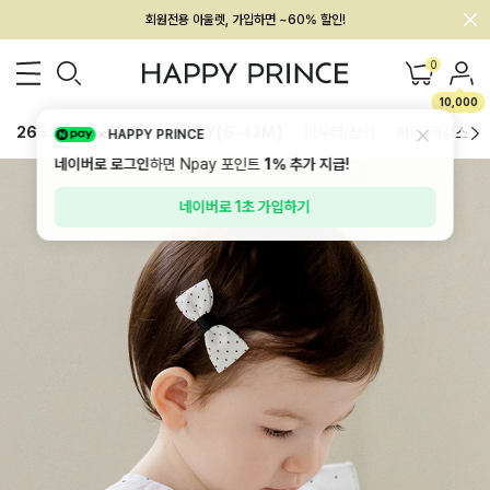
회원전용 아울렛, 가입하면 ~60% 할인!
멤버십 최대 28,000원 혜택
0
10,000
26SS 신상
BEST
BABY[6~12M]
아우터/상의
하의/레깅스
HAPPY PRINCE
네이버로 로그인
하면 Npay 포인트
1%
추가 지급!
네이버로 1초 가입하기