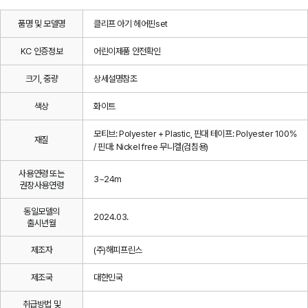
품명 및 모델명
클리프 아기 헤어핀set
KC 인증정보
어린이제품 안전확인
크기, 중량
상세설명참조
색상
화이트
모티브: Polyester + Plastic, 핀대 테이프: Polyester 100%
재질
/ 핀대: Nickel free 무니켈(검침용)
사용연령 또는
3~24m
권장사용연령
동일모델의
2024.03.
출시년월
제조자
(주)해피프린스
제조국
대한민국
취급방법 및