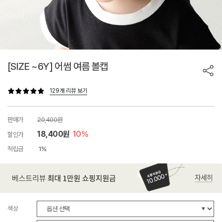
[SIZE ~6Y] 어썸 여름 볼캡
129개 리뷰 보기
판매가
20,400원
18,400원
10%
할인가
적립금
1%
색상