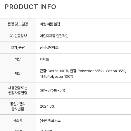
PRODUCT INFO
품명 및 모델명
어썸 여름 볼캡
KC 인증정보
어린이제품 안전확인
크기, 중량
상세설명참조
색상
화이트
겉감: Cotton 100%, 안감: Polyester 65% + Cotton 35%,
재질
매쉬: Polyester 100%
사용연령 또는
6m~6Y(48~54)
권장사용연령
동일모델의
2024.03.
출시년월
제조자
(주)해피프린스