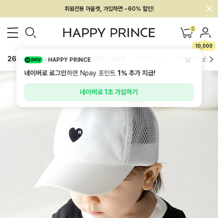
회원전용 아울렛, 가입하면 ~60% 할인!
멤버십 최대 28,000원 혜택
0
10,000
26SS 신상
BEST
BABY[6~12M]
아우터/상의
하의/레깅스
HAPPY PRINCE
네이버로 로그인
하면 Npay 포인트
1%
추가 지급!
네이버로 1초 가입하기