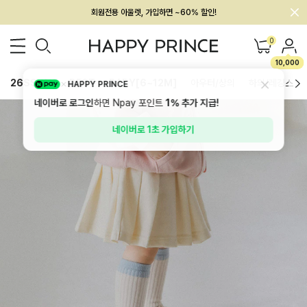
회원전용 아울렛, 가입하면 ~60% 할인!
멤버십 최대 28,000원 혜택
0
10,000
26SS 신상
BEST
BABY[6~12M]
아우터/상의
하의/레깅스
HAPPY PRINCE
네이버로 로그인
하면 Npay 포인트
1%
추가 지급!
네이버로 1초 가입하기