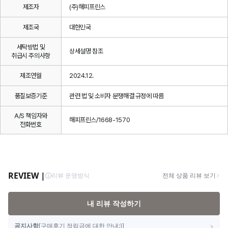
제조자
(주)해피프린스
제조국
대한민국
세탁방법 및
상세설명 참조
취급시 주의사항
제조연월
2024.12.
품질보증기준
관련 법 및 소비자 분쟁해결 규정에 따름
A/S 책임자와
해피프린스/1668-1570
전화번호