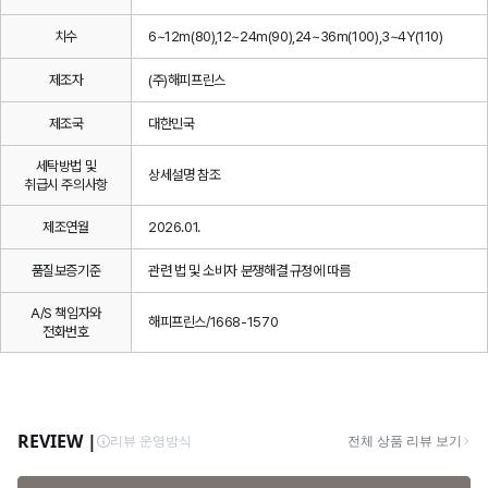
치수
6~12m(80),12~24m(90),24~36m(100),3~4Y(110)
제조자
(주)해피프린스
제조국
대한민국
세탁방법 및
상세설명 참조
취급시 주의사항
제조연월
2026.01.
품질보증기준
관련 법 및 소비자 분쟁해결 규정에 따름
A/S 책임자와
해피프린스/1668-1570
전화번호