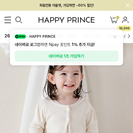
회원전용 아울렛, 가입하면 ~60% 할인!
멤버십 최대 28,000원 혜택
0
10,000
26SS 신상
BEST
BABY[6~12M]
아우터/상의
하의/레깅스
HAPPY PRINCE
네이버로 로그인
하면 Npay 포인트
1%
추가 지급!
네이버로 1초 가입하기