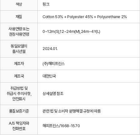
색상
핑크
재질
Cotton 53% + Polyester 45% + Polyurethane 2%
사용연령 또는
0~12m(S),12~24m(M),24m~4Y(L)
권장사용연령
동일모델의
2024.01.
출시년월
제조자
(주)해피프린스
제조국
대한민국
취급방법 및
취급시 주의사항,
상세설명 참조
안전표시
품질보증기준
관련 법 및 소비자 분쟁해결 규정에 따름
A/S 책임자와
해피프린스/1668-1570
전화번호