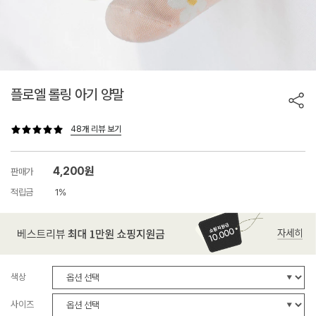
플로엘 롤링 아기 양말
48개 리뷰 보기
4,200원
판매가
적립금
1%
색상
사이즈