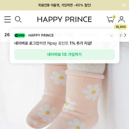
회원전용 아울렛, 가입하면 ~60% 할인!
멤버십 최대 28,000원 혜택
0
10,000
26SS 신상
BEST
BABY[6~12M]
아우터/상의
하의/레깅스
HAPPY PRINCE
네이버로 로그인
하면 Npay 포인트
1%
추가 지급!
네이버로 1초 가입하기