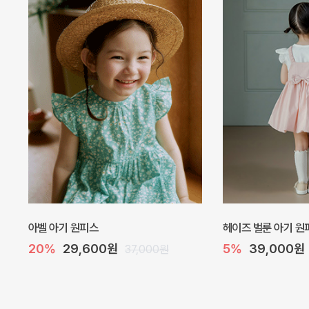
네로 바디수트
해피 베베 요루 썸머
10%
32,400원
10%
26,100원
36,000원