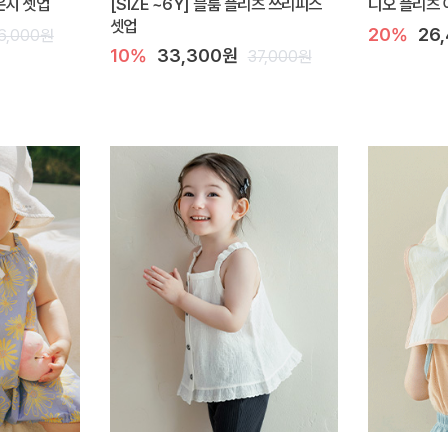
라운지 셋업
[SIZE ~6Y] 블룸 플리츠 쓰리피스
디오 플리츠 
셋업
20%
26
6,000원
10%
33,300원
37,000원