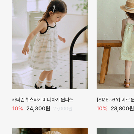
오드 바디수트
해피 베베 요루 썸머
10%
27,900원
10%
28,800원
31,000원