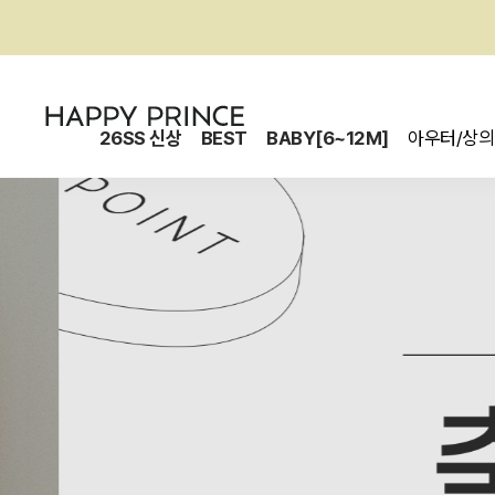
26SS 신상
BEST
BABY[6~12M]
아우터/상의