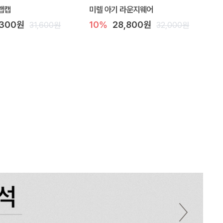
랩캡
미렐 아기 라운지웨어
,300원
10%
28,800원
31,600원
32,000원