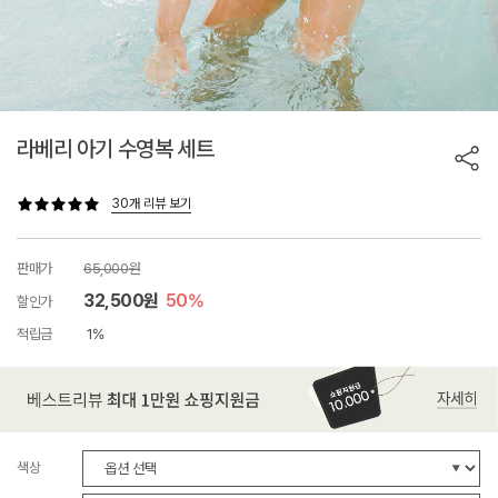
라베리 아기 수영복 세트
30개 리뷰 보기
판매가
65,000원
32,500원
50%
할인가
적립금
1%
색상