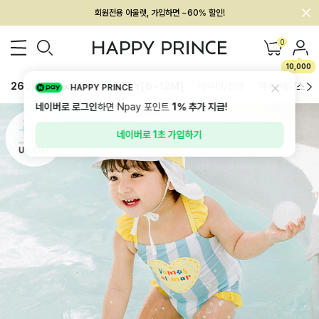
회원전용 아울렛, 가입하면 ~60% 할인!
멤버십 최대 28,000원 혜택
0
10,000
26SS 신상
BEST
BABY[6~12M]
아우터/상의
하의/레깅스
HAPPY PRINCE
네이버로 로그인
하면 Npay 포인트
1%
추가 지급!
네이버로 1초 가입하기