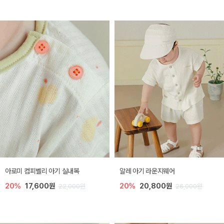
아로미 컴피벨리 아기 실내복
알레 아기 라운지웨어
20%
17,600원
20%
20,800원
22,000원
26,000원