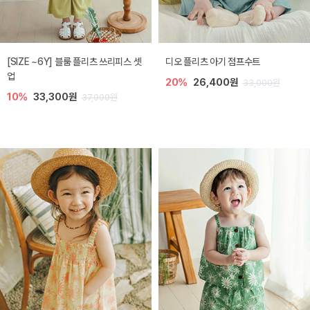
[SIZE ~6Y] 블룸 플리츠 쓰리피스 셋
디오 플리츠 아기 점프수트
업
20%
26,400원
33,000원
10%
33,300원
37,000원