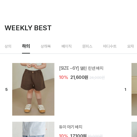
WEEKLY BEST
하의
상의
상하복
베이직
원피스
바디수트
모자
[SIZE ~6Y] 델린 린넨 바지
10%
21,600원
24,000원
듀이 아기 바지
10%
17,100원
19,000원