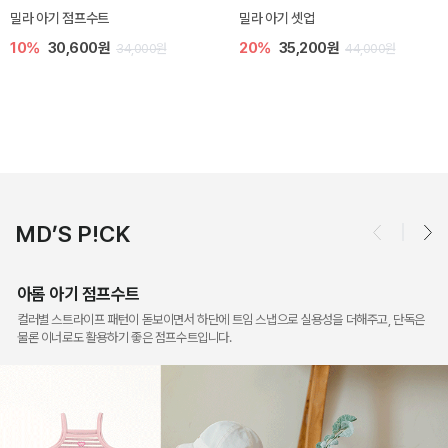
토닉 아기 민소매 티셔츠
베티 니트 아기 민소매 티셔츠
20%
11,200원
10%
24,300원
14,000원
27,000원
MD’S P!CK
아롬 아기 점프수트
컬러별 스트라이프 패턴이 돋보이면서 하단에 트임 스냅으로 실용성을 더해주고, 단독은
물론 이너로도 활용하기 좋은 점프수트입니다.