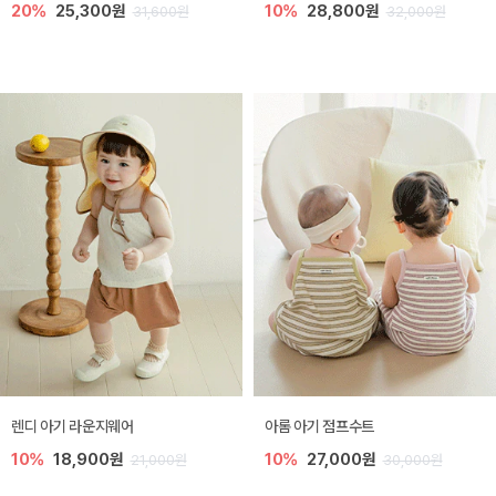
20%
25,300원
10%
28,800원
31,600원
32,000원
렌디 아기 라운지웨어
아롬 아기 점프수트
10%
18,900원
10%
27,000원
21,000원
30,000원