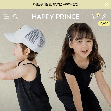
회원전용 아울렛, 가입하면 ~60% 할인!
멤버십 최대 28,000원 혜택
0
10,000
26SS 신상
BEST
BABY[6~12M]
아우터/상의
하의/레깅스