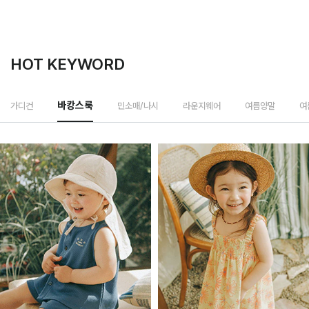
HOT KEYWORD
민소매/나시
가디건
바캉스룩
라운지웨어
여름양말
여