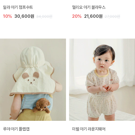
밀라 아기 점프수트
엘리오 아기 블라우스
10%
30,600원
20%
21,600원
34,000원
27,000원
루야 아기 플랩캡
미렐 아기 라운지웨어