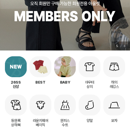
5
/
6
아우터
하의
26SS
BEST
BABY
상의
레깅스
신상
등원룩
라운지웨어
원피스
양말
모자
상하복
베이직
수트