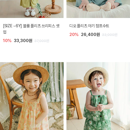
[SIZE ~6Y] 블룸 플리츠 쓰리피스 셋
디오 플리츠 아기 점프수트
업
20%
26,400원
33,000원
10%
33,300원
37,000원