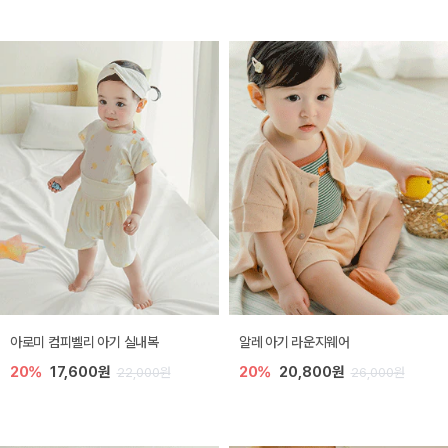
아로미 컴피벨리 아기 실내복
알레 아기 라운지웨어
20%
17,600원
20%
20,800원
22,000원
26,000원