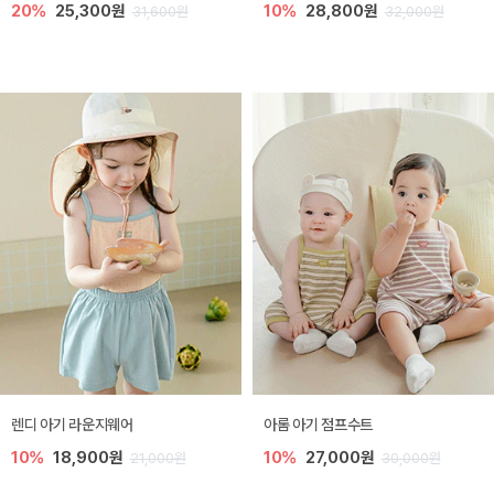
20%
25,300원
10%
28,800원
31,600원
32,000원
렌디 아기 라운지웨어
아롬 아기 점프수트
10%
18,900원
10%
27,000원
21,000원
30,000원