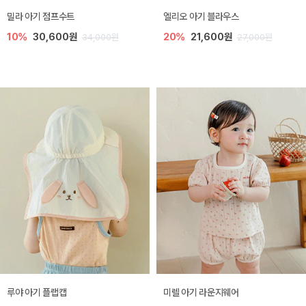
밀라 아기 점프수트
엘리오 아기 블라우스
10%
30,600원
20%
21,600원
34,000원
27,000원
루야 아기 플랩캡
미렐 아기 라운지웨어