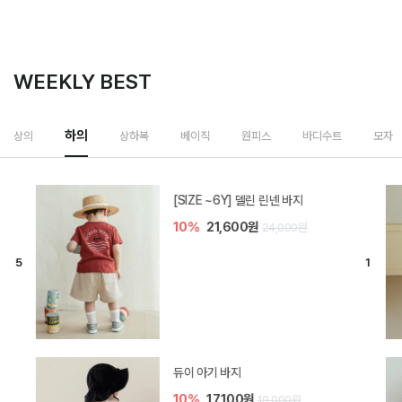
WEEKLY BEST
하의
상의
상하복
베이직
원피스
바디수트
모자
[SIZE ~6Y] 델린 린넨 바지
10%
21,600원
24,000원
듀이 아기 바지
10%
17,100원
19,000원