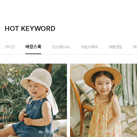
HOT KEYWORD
민소매/나시
가디건
바캉스룩
라운지웨어
여름양말
여