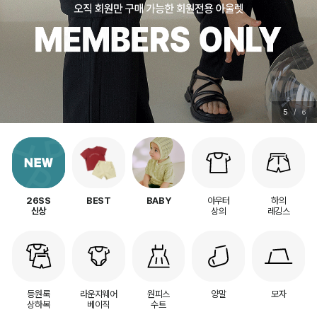
5
/
6
아우터
하의
26SS
BEST
BABY
상의
레깅스
신상
등원룩
라운지웨어
원피스
양말
모자
상하복
베이직
수트