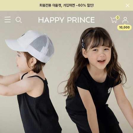
회원전용 아울렛, 가입하면 ~60% 할인!
멤버십 최대 28,000원 혜택
0
10,000
26SS 신상
BEST
BABY[6~12M]
아우터/상의
하의/레깅스