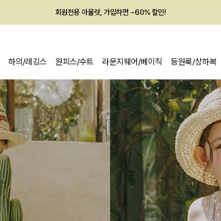
회원전용 아울렛, 가입하면 ~60% 할인!
멤버십 최대 28,000원 혜택
하의/레깅스
원피스/수트
라운지웨어/베이직
등원룩/상하복