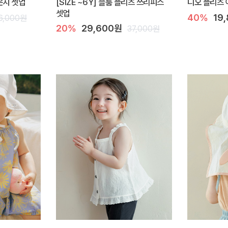
라운지 셋업
[SIZE ~6Y] 블룸 플리츠 쓰리피스
디오 플리츠 
셋업
40%
19
6,000원
20%
29,600원
37,000원