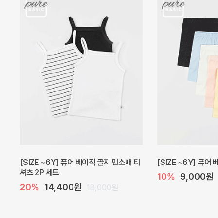
캐더린 뷔스티에 미니 아기 원피스
[SIZE ~6Y] 베르
10%
24,300원
30%
22,400
27,000원