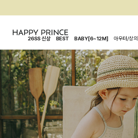
26SS 신상
BEST
BABY[6~12M]
아우터/상의