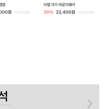
랩캡
미렐 아기 라운지웨어
,000원
30%
22,400원
31,600원
32,000원