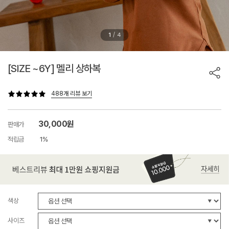
/
1
4
[SIZE ~6Y] 멜리 상하복
488개 리뷰 보기
30,000원
판매가
적립금
1%
색상
사이즈