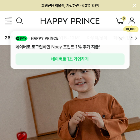
회원전용 아울렛, 가입하면 ~60% 할인!
멤버십 최대 28,000원 혜택
0
10,000
26SS 신상
BEST
BABY[6~12M]
아우터/상의
하의/레깅스
HAPPY PRINCE
네이버로 로그인
하면 Npay 포인트
1%
추가 지급!
네이버로 1초 가입하기