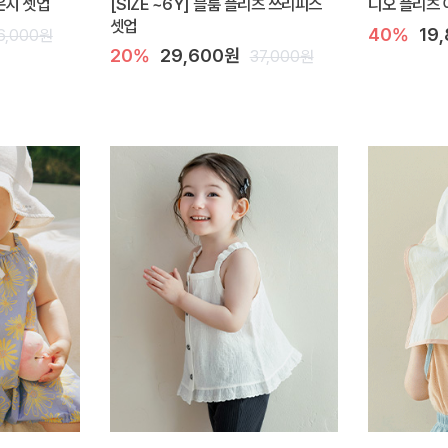
라운지 셋업
[SIZE ~6Y] 블룸 플리츠 쓰리피스
디오 플리츠 
셋업
40%
19
6,000원
20%
29,600원
37,000원