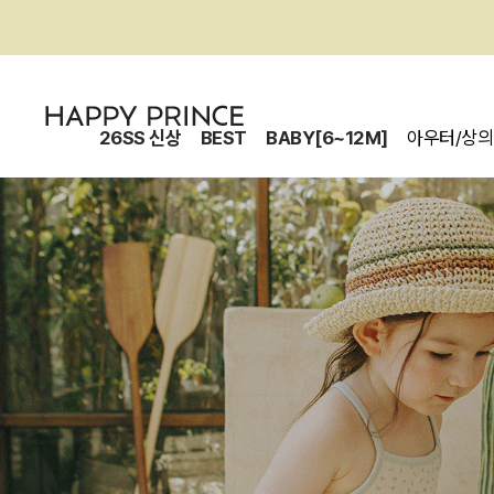
26SS 신상
BEST
BABY[6~12M]
아우터/상의