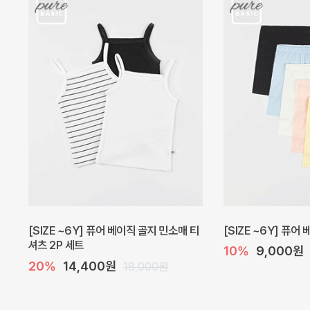
캐더린 뷔스티에 미니 아기 원피스
[SIZE ~6Y] 베르
10%
24,300원
30%
22,400
27,000원