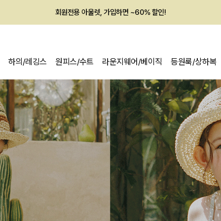
회원전용 아울렛, 가입하면 ~60% 할인!
멤버십 최대 28,000원 혜택
하의/레깅스
원피스/수트
라운지웨어/베이직
등원룩/상하복