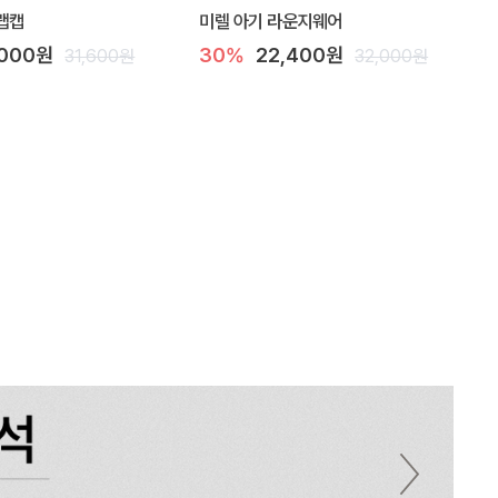
랩캡
미렐 아기 라운지웨어
,000원
30%
22,400원
31,600원
32,000원