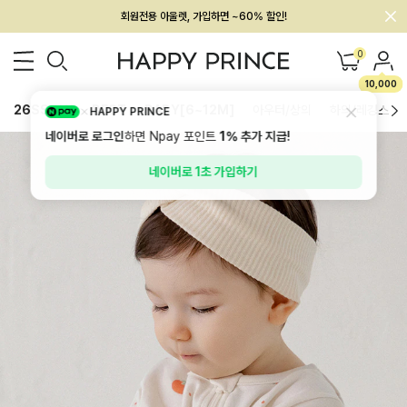
멤버십 최대 28,000원 혜택
0
10,000
26SS 신상
BEST
BABY[6~12M]
아우터/상의
하의/레깅스
HAPPY PRINCE
네이버로 로그인
하면 Npay 포인트
1%
추가 지급!
네이버로 1초 가입하기