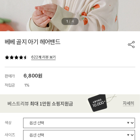
/
1
4
베베 골지 아기 헤어밴드
622개 리뷰 보기
6,800원
판매가
적립금
1%
색상
사이즈