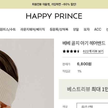
회원전용 아울렛, 가입하면 ~60% 할인!
멤버십 최대 28,000원 혜택
원피스/수트
라운지웨어/베이직
등원룩/상하복
양말
모자
ACC
베베 골지 아기 헤어밴드
622개 리뷰 보기
6,800원
판매가
적립금
1%
색상