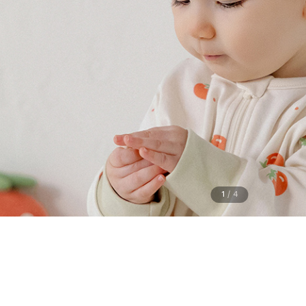
1
/
4