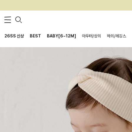
26SS 신상
BEST
BABY[6~12M]
아우터/상의
하의/레깅스