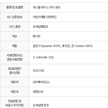
품명 및 모델명
에스텔 레이스 아기 보넷
KC 인증정보
어린이제품 안전확인
크기, 중량
상세설명참조
색상
화이트
재질
겉감: Polyester 100%, 챙 안감, 끈: Cotton 100%
사용연령 또는
3~24m(46~50)
권장사용연령
동일모델의
2021.08.
출시년월
제조자
(주)해피프린스
제조국
대한민국
취급방법 및
취급시 주의사항,
상세설명 참조