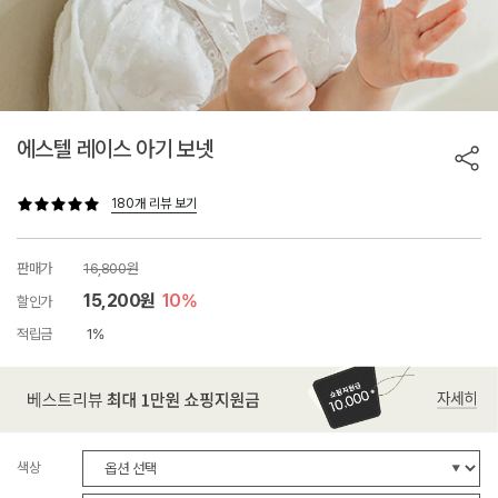
에스텔 레이스 아기 보넷
180개 리뷰 보기
판매가
16,800원
15,200원
10%
할인가
적립금
1%
색상