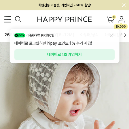
회원전용 아울렛, 가입하면 ~60% 할인!
멤버십 최대 28,000원 혜택
0
10,000
26SS 신상
BEST
BABY[6~12M]
아우터/상의
하의/레깅스
HAPPY PRINCE
네이버로 로그인
하면 Npay 포인트
1%
추가 지급!
네이버로 1초 가입하기