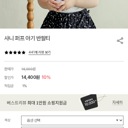
/
1
4
샤니 퍼프 아기 반팔티
441개 리뷰 보기
판매가
16,000원
14,400원
10%
할인가
적립금
1%
색상