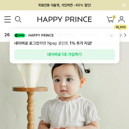
회원전용 아울렛, 가입하면 ~60% 할인!
멤버십 최대 28,000원 혜택
0
10,000
26SS 신상
BEST
BABY[6~12M]
아우터/상의
하의/레깅스
HAPPY PRINCE
네이버로 로그인
하면 Npay 포인트
1%
추가 지급!
네이버로 1초 가입하기