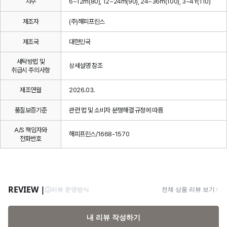
치수
6~12m(80), 12~24m(90), 24~36m(100), 3~4Y(110)
제조자
(주)해피프린스
제조국
대한민국
세탁방법 및
상세설명 참조
취급시 주의사항
제조연월
2026.03.
품질보증기준
관련 법 및 소비자 분쟁해결 규정에 따름
A/S 책임자와
해피프린스/1668-1570
전화번호