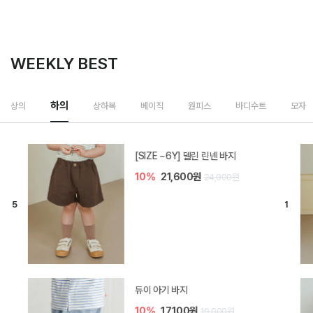
WEEKLY BEST
하의
상의
상하복
베이직
원피스
바디수트
모자
[SIZE ~6Y] 델린 린넨 바지
10%
21,600원
24,000원
듀이 아기 바지
10%
17,100원
19,000원