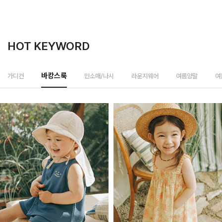
HOT KEYWORD
민소매/나시
가디건
바캉스룩
라운지웨어
여름양말
여