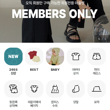
5
/
6
아우터
하의
26SS
BEST
BABY
상의
레깅스
신상
등원룩
라운지웨어
원피스
양말
모자
상하복
베이직
수트