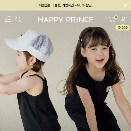
회원전용 아울렛, 가입하면 ~60% 할인!
멤버십 최대 28,000원 혜택
0
10,000
26SS 신상
BEST
BABY[6~12M]
아우터/상의
하의/레깅스