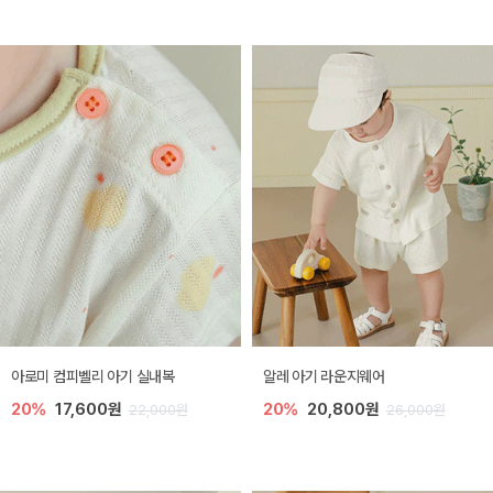
아로미 컴피벨리 아기 실내복
알레 아기 라운지웨어
20%
17,600원
20%
20,800원
22,000원
26,000원