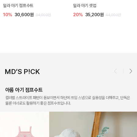
토닉 아기 민소매 티셔츠
베티 니트 아기 민소매 티셔츠
20%
11,200원
10%
24,300원
14,000원
27,000원
MD’S P!CK
아롬 아기 점프수트
컬러별 스트라이프 패턴이 돋보이면서 하단에 트임 스냅으로 실용성을 더해주고, 단독은
물론 이너로도 활용하기 좋은 점프수트입니다.