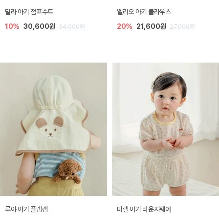
밀라 아기 점프수트
엘리오 아기 블라우스
10%
30,600원
20%
21,600원
34,000원
27,000원
루야 아기 플랩캡
미렐 아기 라운지웨어