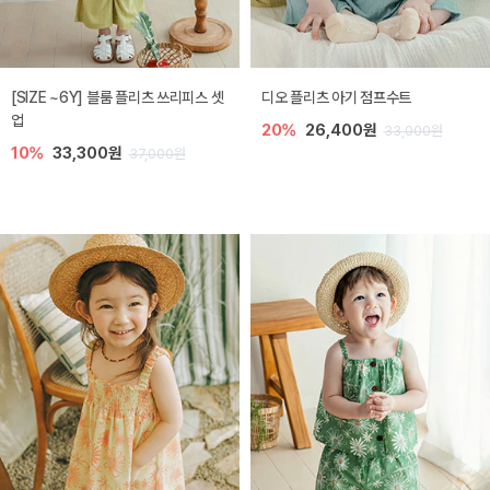
[SIZE ~6Y] 블룸 플리츠 쓰리피스 셋
디오 플리츠 아기 점프수트
업
20%
26,400원
33,000원
10%
33,300원
37,000원