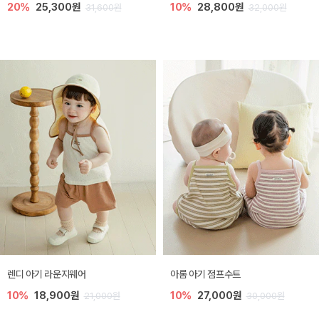
20%
25,300원
10%
28,800원
31,600원
32,000원
렌디 아기 라운지웨어
아롬 아기 점프수트
10%
18,900원
10%
27,000원
21,000원
30,000원