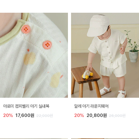
아로미 컴피벨리 아기 실내복
알레 아기 라운지웨어
20%
17,600원
20%
20,800원
22,000원
26,000원