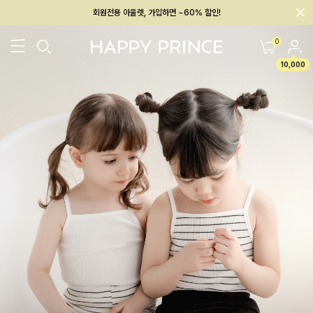
회원전용 아울렛, 가입하면 ~60% 할인!
멤버십 최대 28,000원 혜택
0
10,000
26SS 신상
BEST
BABY[6~12M]
아우터/상의
하의/레깅스