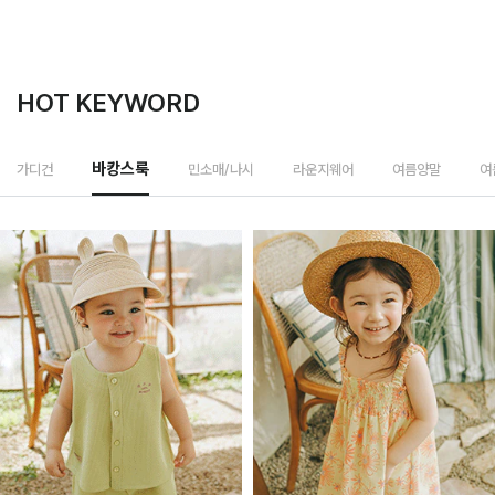
HOT KEYWORD
민소매/나시
가디건
바캉스룩
라운지웨어
여름양말
여