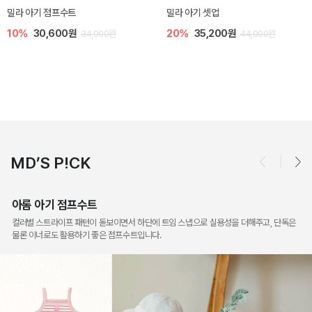
토닉 아기 민소매 티셔츠
베티 니트 아기 민소매 티셔츠
20%
11,200원
10%
24,300원
14,000원
27,000원
MD’S P!CK
아롬 아기 점프수트
컬러별 스트라이프 패턴이 돋보이면서 하단에 트임 스냅으로 실용성을 더해주고, 단독은
물론 이너로도 활용하기 좋은 점프수트입니다.