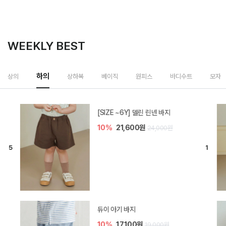
WEEKLY BEST
하의
상의
상하복
베이직
원피스
바디수트
모자
[SIZE ~6Y] 델린 린넨 바지
10%
21,600원
24,000원
듀이 아기 바지
10%
17,100원
19,000원