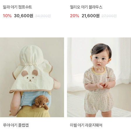
밀라 아기 점프수트
엘리오 아기 블라우스
10%
30,600원
20%
21,600원
34,000원
27,000원
루야 아기 플랩캡
미렐 아기 라운지웨어