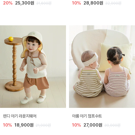
20%
25,300원
10%
28,800원
31,600원
32,000원
렌디 아기 라운지웨어
아롬 아기 점프수트
10%
18,900원
10%
27,000원
21,000원
30,000원