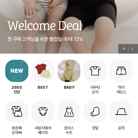
5
/
6
아우터
하의
26SS
BEST
BABY
상의
레깅스
신상
등원룩
라운지웨어
원피스
양말
모자
상하복
베이직
수트