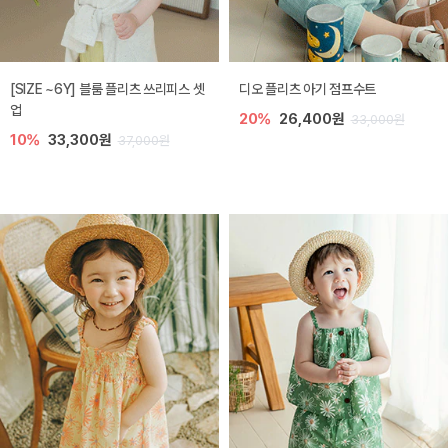
[SIZE ~6Y] 블룸 플리츠 쓰리피스 셋
디오 플리츠 아기 점프수트
업
20%
26,400원
33,000원
10%
33,300원
37,000원