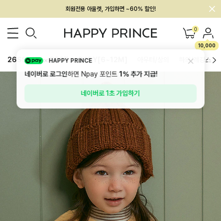
멤버십 최대 28,000원 혜택
0
10,000
26SS 신상
BEST
BABY[6~12M]
아우터/상의
하의/레깅스
HAPPY PRINCE
네이버로 로그인
하면 Npay 포인트
1%
추가 지급!
네이버로 1초 가입하기