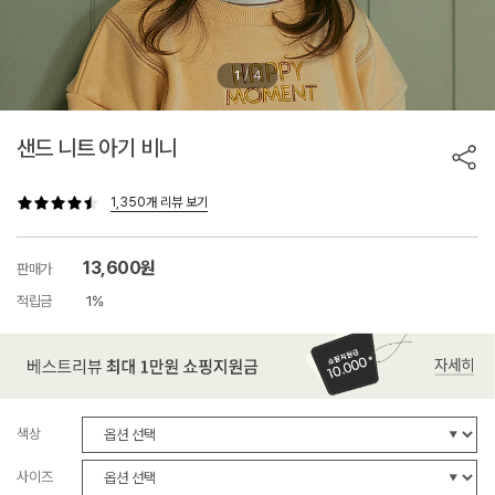
/
1
4
샌드 니트 아기 비니
1,350개 리뷰 보기
13,600원
판매가
적립금
1%
색상
사이즈