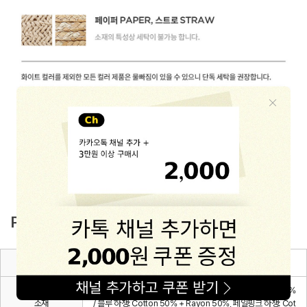
PRODUCT INFO
종류
아기 모자
겉감: Cotton 100% / 안감: Polyester 65% + Cotton 35%
소재
/ 블루 하챙: Cotton 50% + Rayon 50%, 페일핑크 하챙: Cot