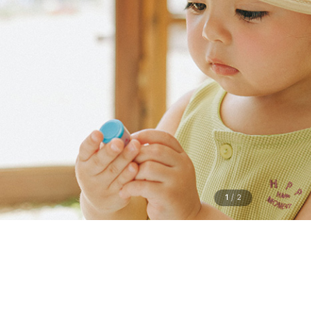
1
/
2