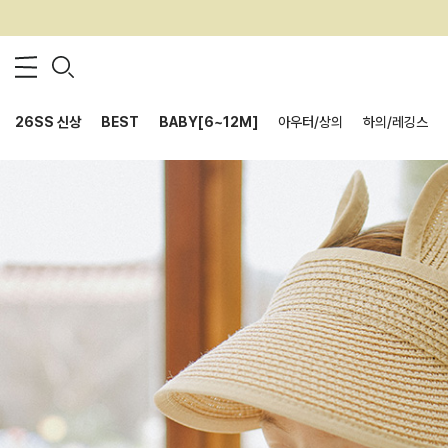
26SS 신상
BEST
BABY[6~12M]
아우터/상의
하의/레깅스