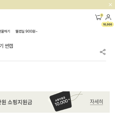
0
10,000
선물하기
웰컴딜 900원~
아기 썬캡