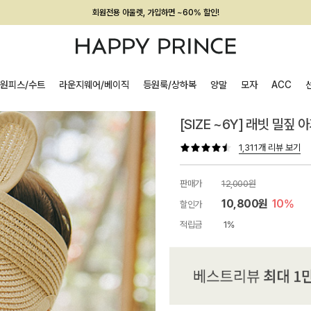
회원전용 아울렛, 가입하면 ~60% 할인!
멤버십 최대 28,000원 혜택
원피스/수트
라운지웨어/베이직
등원룩/상하복
양말
모자
ACC
[SIZE ~6Y] 래빗 밀짚 
1,311개 리뷰 보기
판매가
12,000원
10,800원
10%
할인가
적립금
1%