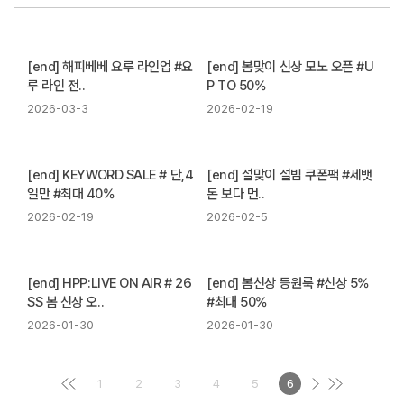
[end] 해피베베 요루 라인업 #요
[end] 봄맞이 신상 모노 오픈 #U
루 라인 전..
P TO 50%
2026-03-3
2026-02-19
[end] KEYWORD SALE # 단,4
[end] 설맞이 설빔 쿠폰팩 #세뱃
일만 #최대 40%
돈 보다 먼..
2026-02-19
2026-02-5
[end] HPP:LIVE ON AIR # 26
[end] 봄신상 등원룩 #신상 5%
SS 봄 신상 오..
#최대 50%
2026-01-30
2026-01-30
1
2
3
4
5
6