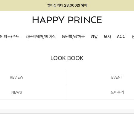
회원전용 아울렛, 가입하면 ~60% 할인!
멤버십 최대 28,000원 혜택
원피스/수트
라운지웨어/베이직
등원룩/상하복
양말
모자
ACC
LOOK BOOK
REVIEW
EVENT
NEWS
도매문의