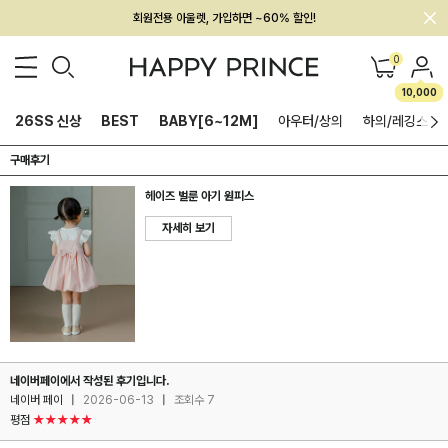
회원전용 아울렛, 가입하면 ~60% 할인!
멤버십 최대 28,000원 혜택
0
10,000
26SS 신상
BEST
BABY[6~12M]
아우터/상의
하의/레깅스
구매후기
헤이즈 벌룬 아기 원피스
자세히 보기
네이버페이에서 작성된 후기입니다.
네이버 페이
|
2026-06-13
|
조회수 7
평점
★★★★★