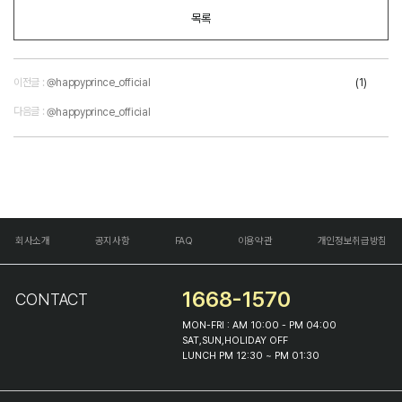
목록
이전글 :
(1)
@happyprince_official
다음글 :
@happyprince_official
회사소개
공지사항
FAQ
이용약관
개인정보취급방침
1668-1570
CONTACT
MON-FRI : AM 10:00 - PM 04:00
SAT,SUN,HOLIDAY OFF
LUNCH PM 12:30 ~ PM 01:30