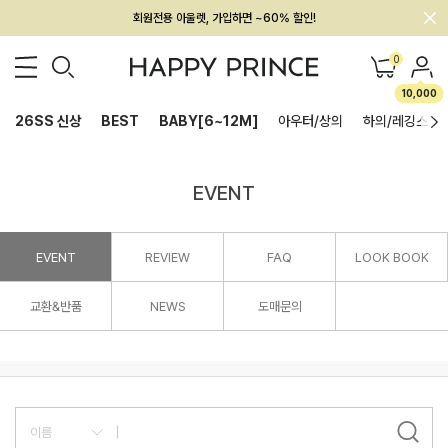
회원전용 아울렛, 가입하면 ~60% 할인!
멤버십 최대 28,000원 혜택
0
10,000
26SS 신상
BEST
BABY[6~12M]
아우터/상의
하의/레깅스
EVENT
EVENT
REVIEW
FAQ
LOOK BOOK
교환&반품
NEWS
도매문의