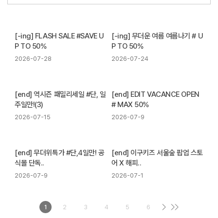
[-ing] FLASH SALE #SAVE U
[-ing] 무더운 여름 여름나기 # U
P TO 50%
P TO 50%
2026-07-28
2026-07-24
[end] 역시즌 패밀리세일 #단, 일
[end] EDIT VACANCE OPEN
주일만!(3)
# MAX 50%
2026-07-15
2026-07-9
[end] 무더위특가 #단,4일만! 공
[end] 이구키즈 서울숲 팝업 스토
식몰 단독..
어 X 해피..
2026-07-9
2026-07-1
1
2
3
4
5
6