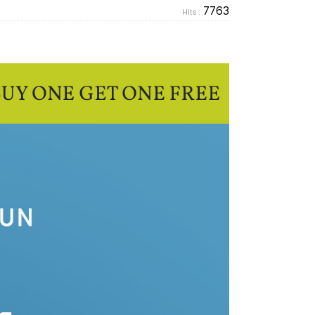
7763
Hits :