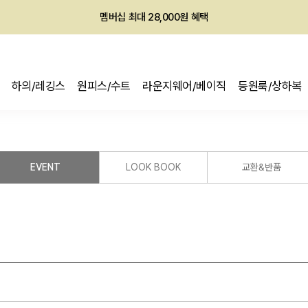
멤버십 최대 28,000원 혜택
하의/레깅스
원피스/수트
라운지웨어/베이직
등원룩/상하복
EVENT
LOOK BOOK
교환&반품