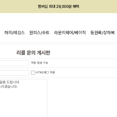
멤버십 최대 28,000원 혜택
하의/레깅스
원피스/수트
라운지웨어/베이직
등원룩/상하복
리콜 문의 게시판
자동 잠금 기능
HTML태그 허용