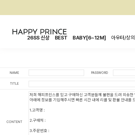
26SS 신상
BEST
BABY[6~12M]
아우터/상의
NAME
PASSWORD
TITLE
CONTENT