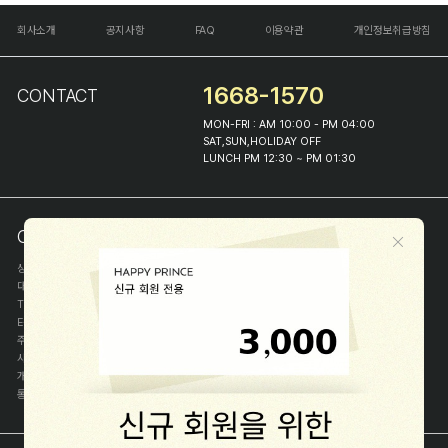
회사소개
공지사항
FAQ
이용약관
개인정보취급방침
1668-1570
CONTACT
MON-FRI : AM 10:00 - PM 04:00
SAT,SUN,HOLIDAY OFF
LUNCH PM 12:30 ~ PM 01:30
COMPANY INFO
상호
(주)해피프린스
대표
이화진
TEL
1668-1570
E-MAIL
help@happyprince.co.kr
주소
서울시 종로구 이화장길 46
사업자등록번호
366-86-00898
개인정보관리자
이화진
통신판매신고번호
제 2018-서울종로-1384 호
[사업자정보확인]