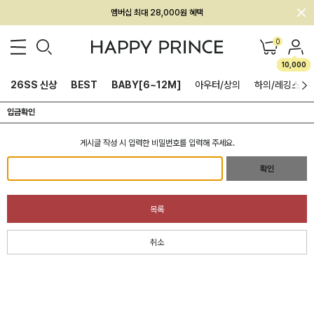
회원전용 아울렛, 가입하면 ~60% 할인!
0
멤버십 최대 28,000원 혜택
10,000
26SS 신상
BEST
BABY[6~12M]
아우터/상의
하의/레깅스
입금확인
게시글 작성 시 입력한 비밀번호를 입력해 주세요.
확인
목록
취소