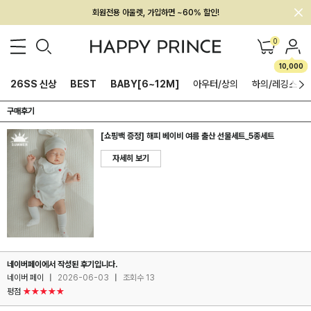
회원전용 아울렛, 가입하면 ~60% 할인!
멤버십 최대 28,000원 혜택
0
10,000
26SS 신상
BEST
BABY[6~12M]
아우터/상의
하의/레깅스
구매후기
[쇼핑백 증정] 해피 베이비 여름 출산 선물세트_5종세트
자세히 보기
네이버페이에서 작성된 후기입니다.
네이버 페이
|
2026-06-03
|
조회수 13
평점
★★★★★